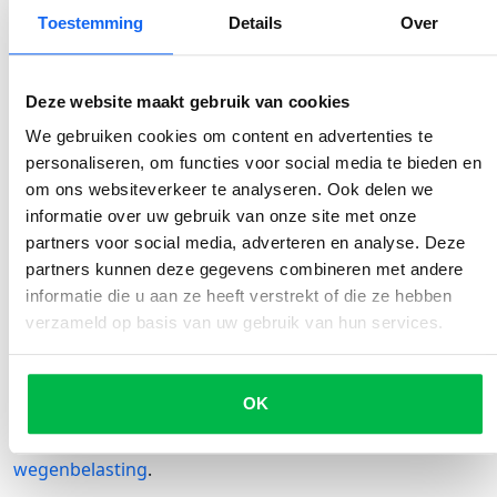
Elektrische auto's hebben minder bewegende delen in
Toestemming
Details
Over
hun aandrijfsystemen. Daardoor hoef je een elektrische
auto minder vaak te onderwerpen aan een
onderhoudsbeurt
. Over het algemeen wordt een
grote
Deze website maakt gebruik van cookies
beurt voor elektrische auto’s
iedere 30.000 kilometer
We gebruiken cookies om content en advertenties te
aangeraden.
personaliseren, om functies voor social media te bieden en
Geruisloos rijden
om ons websiteverkeer te analyseren. Ook delen we
informatie over uw gebruik van onze site met onze
Elektrische voertuigen zijn veel stiller dan auto's met
partners voor social media, adverteren en analyse. Deze
verbrandingsmotoren, wat bijdraagt aan minder
partners kunnen deze gegevens combineren met andere
geluidsoverlast in stedelijke gebieden en een rustigere
informatie die u aan ze heeft verstrekt of die ze hebben
rijervaring.
verzameld op basis van uw gebruik van hun services.
Belastingvoordelen en subsidies
In Nederland stimuleert de overheid elektrisch rijden.
OK
Daarom profiteer je aankomend jaar nog van lagere
kosten, zoals korting op het tarief voor
wegenbelasting
.