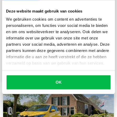
Deze website maakt gebruik van cookies
We gebruiken cookies om content en advertenties te
Nederland Kampeerland: recordaantal
personaliseren, om functies voor social media te bieden
campers en caravans, wat is die van jou
en om ons websiteverkeer te analyseren. Ook delen we
nu waard?
informatie over uw gebruik van onze site met onze
partners voor social media, adverteren en analyse. Deze
Nederland telt een recordaantal campers en
partners kunnen deze gegevens combineren met andere
caravans: op 1 december stonden er 634.660
informatie die u aan ze heeft verstrekt of die ze hebben
geregistreerd, ruim 11.000 meer dan een jaar...
verzameld op basis van uw gebruik van hun services.
Lees meer
OK