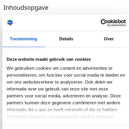
Inhoudsopgave
Verzekering voor domme
Hoelang kan ik doen met deze brandstofreserve
Toestemming
Details
Over
Geplaatst door
Deze website maakt gebruik van cookies
Delen
Denise Meijer
We gebruiken cookies om content en advertenties te
personaliseren, om functies voor social media te bieden en
om ons websiteverkeer te analyseren. Ook delen we
informatie over uw gebruik van onze site met onze
partners voor social media, adverteren en analyse. Deze
partners kunnen deze gegevens combineren met andere
informatie die u aan ze heeft verstrekt of die ze hebben
verzameld op basis van uw gebruik van hun services.