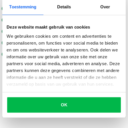
Toestemming
Details
Over
Je boot wordt opgehaald en betaald
Alleen erkende bedrijven
Deze website maakt gebruik van cookies
Wij onderhandelen voor je
We gebruiken cookies om content en advertenties te
Voor verkopers kosteloos en vrijblijvend
personaliseren, om functies voor social media te bieden
en om ons websiteverkeer te analyseren. Ook delen we
Je kunt de beste prijs vrijblijvend
informatie over uw gebruik van onze site met onze
partners voor social media, adverteren en analyse. Deze
accepteren of weigeren
partners kunnen deze gegevens combineren met andere
informatie die u aan ze heeft verstrekt of die ze hebben
verzameld op basis van uw gebruik van hun services.
Meld je boot nu aan!
OK