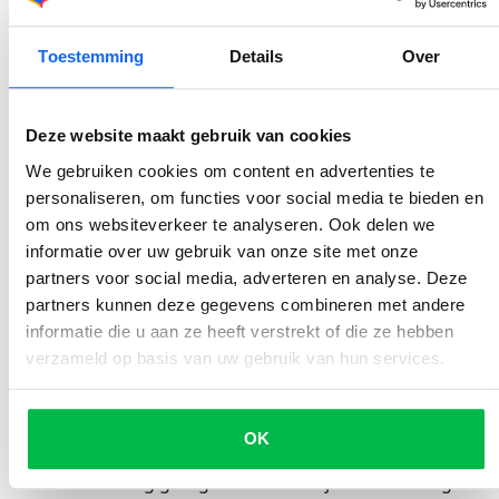
garage. Maar zelfs als je ‘m aan een garage verkoopt
via
Marktplaats
, moet je alsnog de afhandeling zelf
regelen.
Het kan ook makkelijker en sneller
, door je
Toestemming
Details
Over
auto direct aan te bieden aan méér dan 500 erkende
garages.
Deze website maakt gebruik van cookies
Je auto te koop aanbieden via OSW
We gebruiken cookies om content en advertenties te
Verkoop je je auto via OSW, dan krijgen de
aangesloten
personaliseren, om functies voor social media te bieden en
garages
direct een melding hiervan. De kans is groot
om ons websiteverkeer te analyseren. Ook delen we
dat jij daardoor
meerdere biedingen
ontvangt voor je
informatie over uw gebruik van onze site met onze
oude
of
afgekeurde
auto,
bestelauto
,
oldtimer
,
motor
partners voor social media, adverteren en analyse. Deze
of zelfs
vrachtwagen
binnen 24 uur
. Wij helpen je bij de
partners kunnen deze gegevens combineren met andere
overschrijving en regelen de verkoop voor jou.
Geen
informatie die u aan ze heeft verstrekt of die ze hebben
gedoe
met ongemakkelijke onderhandelingen en het is
verzameld op basis van uw gebruik van hun services.
snel geregeld. Je auto verkopen via OSW? Dan geniet je
van de volgende voordelen:
OK
- Snel en zonder onnodig gedoe van je auto af
- Binnen een dag geregeld: zo betaal je niet onnodig