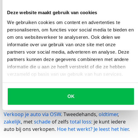
de politie je snapt. Even kom je in de verleiding om een
bak met kokend water over je auto te gooien.
Gelukkig
Deze website maakt gebruik van cookies
doe je dat niet, want daardoor kunnen je ruiten
We gebruiken cookies om content en advertenties te
knappen.
personaliseren, om functies voor social media te bieden en
Geen zin om een kwartier met de krabber in je hand te
om ons websiteverkeer te analyseren. Ook delen we
staan? Meng 1/3 water en 2/3 pure alcohol en schenk
informatie over uw gebruik van onze site met onze
dit mengsel in een sprayfles. Spray het op je autoruit en
partners voor social media, adverteren en analyse. Deze
de aangekoekte ijspegels verdwijnen als sneeuw voor
partners kunnen deze gegevens combineren met andere
de zon. Dit werkt ook met het mengsel 3/4 azijn op 1/4
informatie die u aan ze heeft verstrekt of die ze hebben
water.
verzameld op basis van uw gebruik van hun services.
Heeft je auto het begeven deze
winter?
OK
Of durf je het niet nog een jaar met je oude barrel aan?
Verkoop je auto via OSW
. Tweedehands,
oldtimer
,
zakelijk
, met
schade
of zelfs
total loss
: je kunt iedere
auto bij ons verkopen.
Hoe het werkt? Je leest het hier
.