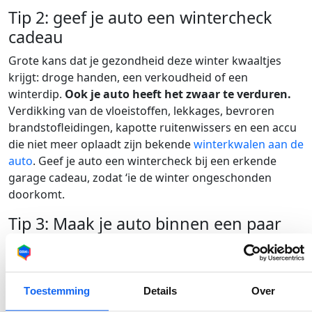
Tip 2: geef je auto een wintercheck
cadeau
Grote kans dat je gezondheid deze winter kwaaltjes
krijgt: droge handen, een verkoudheid of een
winterdip.
Ook je auto heeft het zwaar te verduren.
Verdikking van de vloeistoffen, lekkages, bevroren
brandstofleidingen, kapotte ruitenwissers en een accu
die niet meer oplaadt zijn bekende
winterkwalen aan de
auto
. Geef je auto een wintercheck bij een erkende
garage cadeau, zodat ‘ie de winter ongeschonden
doorkomt.
Tip 3: Maak je auto binnen een paar
seconden ijsvrij
Na een barre nacht zie je op tegen deze klus: je
autoruit
ijsvrij maken
. Alleen het zicht bij de bestuurder
Toestemming
Details
Over
vrijmaken is gevaarlijk en levert je ook een boete op als