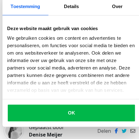
gevallen zelfs voor onherstelbare schade kan zorgen.
Toestemming
Details
Over
Helaas is er niets wat je hier zelf aan kan doen, behalve
je auto jaarlijks laten controleren op eventuele schade
en na periodes waarin veel gestrooid is je auto even
Deze website maakt gebruik van cookies
door de wasstraat te rijden.
We gebruiken cookies om content en advertenties te
personaliseren, om functies voor social media te bieden en
om ons websiteverkeer te analyseren. Ook delen we
informatie over uw gebruik van onze site met onze
Inhoudsopgave
partners voor social media, adverteren en analyse. Deze
partners kunnen deze gegevens combineren met andere
Mankementen aan je auto in de winter
informatie die u aan ze heeft verstrekt of die ze hebben
verzameld op basis van uw gebruik van hun services.
Dit zijn de vijf meest voorkomende mankementen
aan een auto gedurende de winter
OK
Geplaatst door
Delen
Denise Meijer