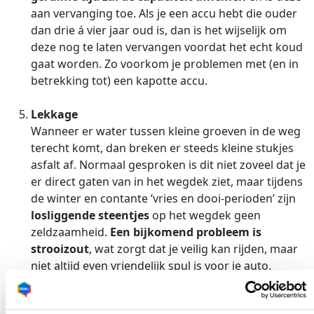
aan vervanging toe. Als je een accu hebt die ouder
dan drie á vier jaar oud is, dan is het wijselijk om
deze nog te laten vervangen voordat het echt koud
gaat worden. Zo voorkom je problemen met (en in
betrekking tot) een kapotte accu.
Lekkage
Wanneer er water tussen kleine groeven in de weg
terecht komt, dan breken er steeds kleine stukjes
asfalt af. Normaal gesproken is dit niet zoveel dat je
er direct gaten van in het wegdek ziet, maar tijdens
de winter en contante ‘vries en dooi-perioden’ zijn
losliggende steentjes
op het wegdek geen
zeldzaamheid.
Een bijkomend probleem is
strooizout
, wat zorgt dat je veilig kan rijden, maar
niet altijd even vriendelijk spul is voor je auto.
Dit ‘puin’ kan schade veroorzaken aan het leidingwerk
van je stuur-, motor- en remsysteem. Wat in ernstige