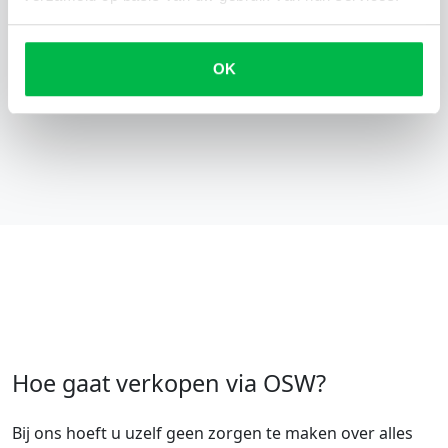
moet, dan maar zo, toch? Ontdek zelf het gemak
van uw sloop caravan verkopen via OSW, ruim 5000
tevreden klanten gingen u voor.
OK
Hoe gaat verkopen via OSW?
Bij ons hoeft u uzelf geen zorgen te maken over alles