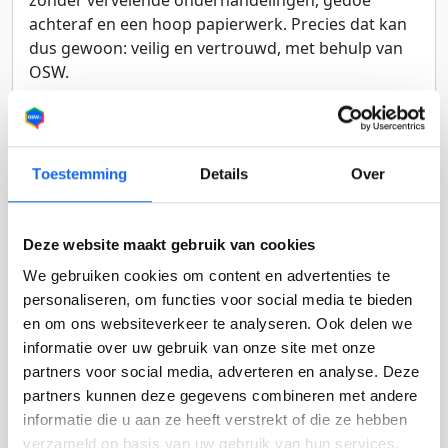
achteraf en een hoop papierwerk. Precies dat kan
dus gewoon: veilig en vertrouwd, met behulp van
OSW.
Toestemming
Details
Over
Naar de caravansloperij!
Soms moeten we er gewoon aan toegeven en
Deze website maakt gebruik van cookies
dingen loslaten. Sloopcaravans zijn vaak niet meer
We gebruiken cookies om content en advertenties te
veel waard en de rompslomp die komt kijken bij
personaliseren, om functies voor social media te bieden
het wegbrengen van zo'n caravan en alles
en om ons websiteverkeer te analyseren. Ook delen we
eromheen, weegt vaak niet op tegen de tijd en
informatie over uw gebruik van onze site met onze
kosten die u eraan kwijt bent. De caravan inkopers
partners voor social media, adverteren en analyse. Deze
waar wij mee samenwerken regelen de RDW
partners kunnen deze gegevens combineren met andere
vrijwaring van uw sloop caravan ter plekke, u bent
informatie die u aan ze heeft verstrekt of die ze hebben
dus echt meteen overal vanaf. Als het dan toch
verzameld op basis van uw gebruik van hun services.