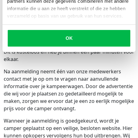
partners kunnen deze gegevens combineren met andere
informatie die u aan ze heeft verstrekt of die ze hebben
Hoe gaat verkopen via OSW?
verzameld op basis van uw gebruik van hun services.
Bij ons hoeft je uzelf geen zorgen te maken over alles
wat we hierboven hebben besproken. Het enige wat je
OK
hoeft te doen is je caravan aanmelden op onze website.
Dit is kosteloos en heb je binnen een paar minuten voor
elkaar.
Na aanmelding neemt één van onze medewerkers
contact met je op om te vragen naar aanvullende
informatie over je kampeerwagen. Door de advertentie
die wij voor je plaatsen zo gedetailleerd mogelijk te
maken, zorgen we ervoor dat je een zo eerlijk mogelijke
prijs voor de camper ontvangt.
Wanneer je aanmelding is goedgekeurd, wordt je
camper geplaatst op een veilige, besloten website. Hier
kunnen opkopers vervolgens hun bod uitbrengen. Wij