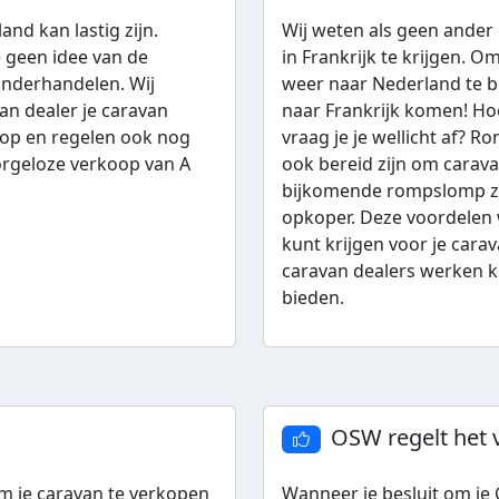
and kan lastig zijn.
Wij weten als geen ander
je geen idee van de
in Frankrijk te krijgen. 
 onderhandelen. Wij
weer naar Nederland te 
an dealer je caravan
naar Frankrijk komen! Hoe
k op en regelen ook nog
vraag je je wellicht af? Ro
zorgeloze verkoop van A
ook bereid zijn om carava
bijkomende rompslomp zo
opkoper. Deze voordelen 
kunt krijgen voor je cara
caravan dealers werken ku
bieden.
OSW regelt het v
m je caravan te verkopen
Wanneer je besluit om je