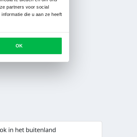
veel van het goede.
ze partners voor social
 naar de camping
nformatie die u aan ze heeft
en. Maar hoe regel
n binnen 5 minuten
en met het bod? Dan
phalen!
OK
ok in het buitenland