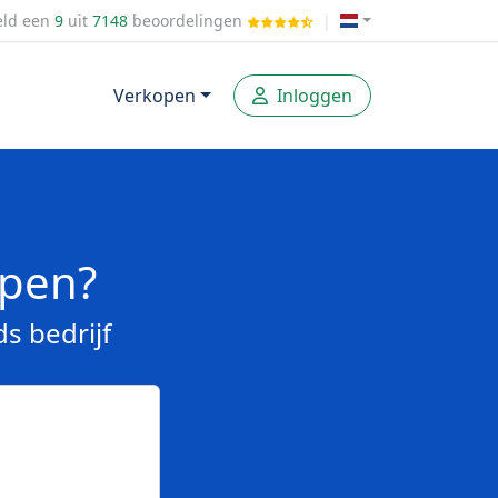
ld een
9
uit
7148
beoordelingen
|
Verkopen
Inloggen
open?
s bedrijf