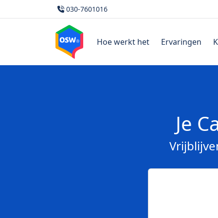
030-7601016
Hoe werkt het
Ervaringen
K
Je C
Vrijblij