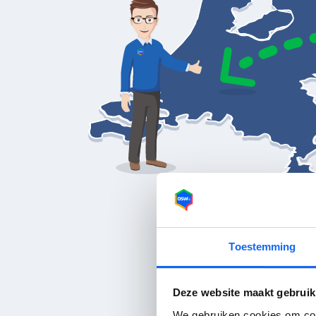
Je carav
Toestemming
Deze website maakt gebruik
Kamperen in Frankr
We gebruiken cookies om cont