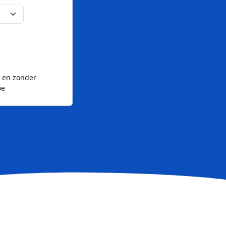
l en zonder
oe