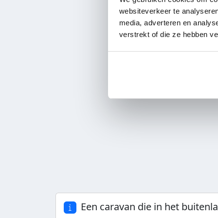
de Franse Rivièra.
websiteverkeer te analyseren
Dus, je hebt ee
media, adverteren en analys
gereden wordt. Nu
verstrekt of die ze hebben v
je dit? De carava
aanmelden. Binnen 
komt e
Een caravan die in het buitenl