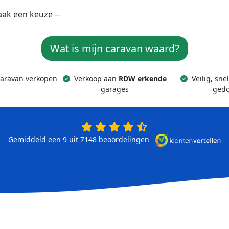
Wat is mijn caravan waard?
caravan verkopen
Verkoop aan
RDW erkende
Veilig, sne
garages
ged
Gemiddeld een 9 uit 7148
beoordelingen