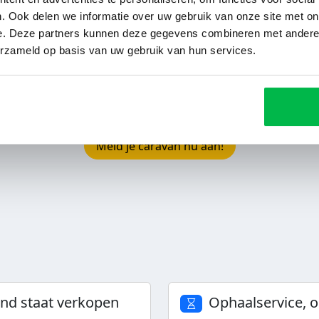
 Ieder jaar heen en weer rijden met de caravan is wel iets te
. Ook delen we informatie over uw gebruik van onze site met on
n Franse caravanstalling waarvandaan je caravan ieder jaar
e. Deze partners kunnen deze gegevens combineren met andere i
 is het moment aangebroken dat je de caravan wilt verkop
erzameld op basis van uw gebruik van hun services.
n staat immers in het buitenland. Bij ons kunt je de carava
24 uur doen wij je een serieus en vrijblijvend bod. Tevred
en RDW-erkend Nederlands bedrijf je caravan in Frankrijk o
Meld je caravan nu aan!
and staat verkopen
Ophaalservice, o