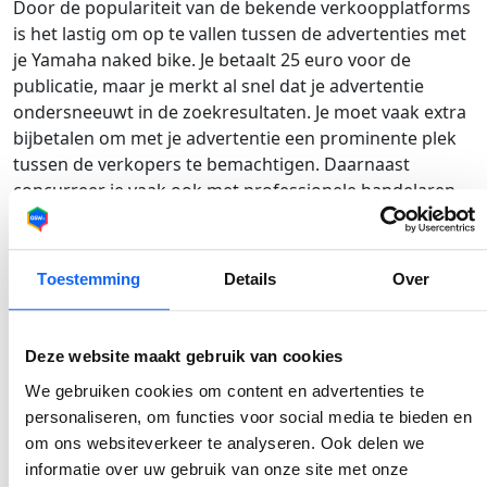
Door de populariteit van de bekende verkoopplatforms
is het lastig om op te vallen tussen de advertenties met
je Yamaha naked bike. Je betaalt 25 euro voor de
publicatie, maar je merkt al snel dat je advertentie
ondersneeuwt in de zoekresultaten. Je moet vaak extra
bijbetalen om met je advertentie een prominente plek
tussen de verkopers te bemachtigen. Daarnaast
concurreer je vaak ook met professionele handelaren.
Iedere dag dat jouw advertentie langer online staat,
wordt je motor minder waard.
Daarnaast betaal je
extra voor
belastingen
en
verzekeringen
. Kies daarom
Toestemming
Details
Over
voor een gratis verkoopplatform waar je direct de juiste
kopers benadert.
Bijvoorbeeld je motor verkopen via
OSW
.
Deze website maakt gebruik van cookies
Verkoop je Yamaha naked bike
We gebruiken cookies om content en advertenties te
personaliseren, om functies voor social media te bieden en
binnen 24 uur via OSW
om ons websiteverkeer te analyseren. Ook delen we
Geen zin in gedoe bij de verkoop van je motor? Verkoop
informatie over uw gebruik van onze site met onze