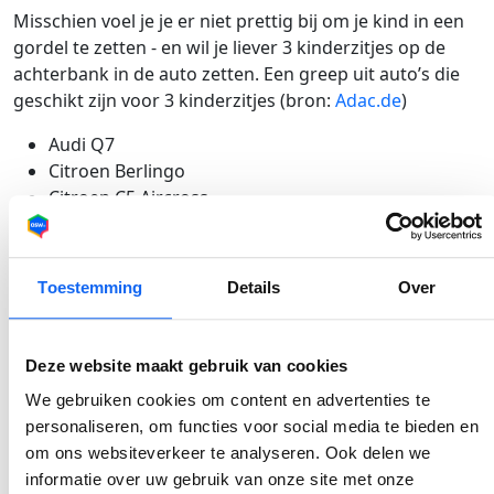
Misschien voel je je er niet prettig bij om je kind in een
gordel te zetten - en wil je liever 3 kinderzitjes op de
achterbank in de auto zetten. Een greep uit auto’s die
geschikt zijn voor 3 kinderzitjes (bron:
Adac.de
)
Audi Q7
Citroen Berlingo
Citroen C5 Aircross
Citroen e-Spacetourer
Ford Tourneo Connect
Ford Tourneo Custom
Toestemming
Details
Over
Mercedes-Benz EQV
Mercedes-Benz T-Klasse
Opel Combo
Deze website maakt gebruik van cookies
Opel Zafira Life
We gebruiken cookies om content en advertenties te
Peugeot 5008
personaliseren, om functies voor social media te bieden en
Peugeot Rifter
om ons websiteverkeer te analyseren. Ook delen we
Renault Kangoo
informatie over uw gebruik van onze site met onze
Renault Trafic