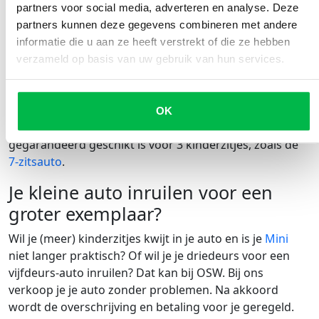
partners voor social media, adverteren en analyse. Deze
Toyota Proace City Verso
partners kunnen deze gegevens combineren met andere
Volvo XC90
informatie die u aan ze heeft verstrekt of die ze hebben
Volkswagen Touran
verzameld op basis van uw gebruik van hun services.
Volkswagen Caddy
Let op:
het hangt in sommige gevallen af van de
breedte van het kinderzitje dat je gebruikt in de auto.
OK
Meet het daarom altijd op. Of kies voor een auto die
gegarandeerd geschikt is voor 3 kinderzitjes, zoals de
7-zitsauto
.
Je kleine auto inruilen voor een
groter exemplaar?
Wil je (meer) kinderzitjes kwijt in je auto en is je
Mini
niet langer praktisch? Of wil je je driedeurs voor een
vijfdeurs-auto inruilen? Dat kan bij OSW. Bij ons
verkoop je je auto zonder problemen. Na akkoord
wordt de overschrijving en betaling voor je geregeld.