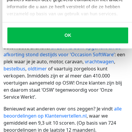
voor je gedaan. Het enige wat je hiervoor nodig hebt is
informatie die u aan ze heeft verstrekt of die ze hebben
de volledige tenaamstellingscode en kentekencard. Dat
verzameld op basis van uw gebruik van hun services.
scheelt weer een ritje naar een RDW loket!
OSW: Onze Service Werkt
OK
Al meer dan een decennium draaien we mee in de
automotive branche.
In 2011 is OSW opgericht en de
afkorting stond destijds voor 'Occasion SoftWare’
: een
plek waar je je auto, motor, caravan,
vrachtwagen
,
bestelbus
,
oldtimer
of vaartuig zorgeloos kunt
verkopen. Inmiddels zijn er al meer dan 410.000
voertuigen aangemeld op OSW! Onze klanten zijn blij
en daarom staat ‘OSW’ tegenwoordig voor ‘Onze
Service Werkt’.
Benieuwd wat anderen over ons zeggen? Je vindt
alle
beoordelingen op Klantenvertellen.nl
, waar we
gemiddeld een 9,3 uit 10 scoren. (Op basis van 724
beoordelingen in de laatste 12 maanden).