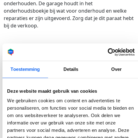
onderhouden. De garage houdt in het
onderhoudsboekje bij wat voor onderhoud en welke
reparaties er zijn uitgevoerd. Zorg dat je dit paraat hebt
bij de verkoop.
Zoek de volledige tenaamstellingscode
Toestemming
Details
Over
+ kentekencard op
Is de verkoop rond? Dan zorgen wij ervoor dat je auto
Deze website maakt gebruik van cookies
wordt opgehaald door de koper. Maar voordat de koop
We gebruiken cookies om content en advertenties te
rond is, moet de auto worden gevrijwaard. Dat
personaliseren, om functies voor social media te bieden en
betekent overzetten naar de nieuwe eigenaar, zodat jij
om ons websiteverkeer te analyseren. Ook delen we
niet meer verantwoordelijk bent voor de verzekeringen,
informatie over uw gebruik van onze site met onze
wegenbelasting en toekomstige boetes. Omdat je je
partners voor social media, adverteren en analyse. Deze
auto verkoopt aan een garage, wordt dit ter plekke
partners kunnen deze gegevens combineren met andere