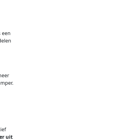
s een
delen
neer
amper.
ief
r uit