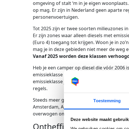
omgeving of stalt ‘m in je eigen woonplaats
op mag. Er zijn in Nederland geen aparte re
personenvoertuigen.
Tot 2025 zijn er twee soorten milieuzones i
Er zijn zones waar alleen diesels met emissi
(Euro 4) toegang tot krijgen. Woon je in zo’n
mag je in deze gebieden niet meer de weg 
Vanaf 2025 worden deze klassen verhoogd 
Heb je een camper op diesel die vóór 2006 i
emissieklasse valt voor de (camper) milieu
emissieklasse jouw camper of auto valt. Voo
regels.
Steeds meer gemeenten in Nederland stelle
Toestemming
Amsterdam, Arnhem, Rotterdam en Utrecht 
overwogen om ook hier deze zones in te ste
Deze website maakt gebruik
Ontheffing milieuzone vo
We gebruiken cookies om cont