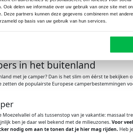
. Ook delen we informatie over uw gebruik van onze site met on
waardoor je een bepaald gebied niet mag doorkruisen? In
e. Deze partners kunnen deze gegevens combineren met andere i
de milieuzone aanvragen. Bijvoorbeeld als je voertuig
40 ja
erzameld op basis van uw gebruik van hun services.
g op de milieuzone), als het gaat om een rolstoeltoegankel
carrosseriecode SA waarbij je in een milieuzone woont. Le
g voor de eigen milieuzone, niet tot andere milieuzones.
ers in het buitenland
land met je camper? Dan is het slim om éérst te bekijken of
e zetten de populairste Europese camperbestemmingen voo
mper
e Moezelvallei of als tussenstop van je vakantie: massaal tr
nlijk ben je daar wel bekend met de milieuzones.
Voor vee
cker nodig om aan te tonen dat je hier mag rijden.
Heb je