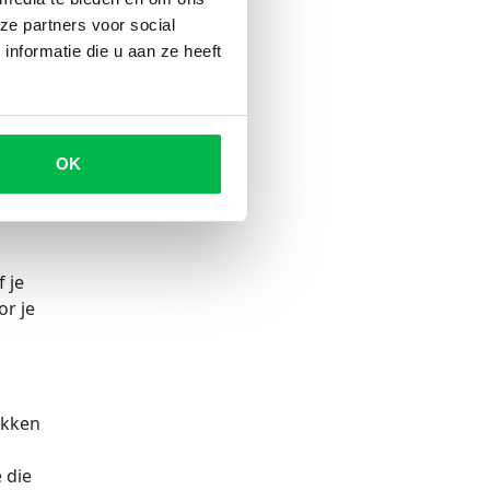
ze partners voor social
nformatie die u aan ze heeft
ar of
ijk
t op:
OK
 je
r je
ekken
l
 die