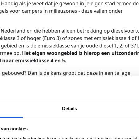
. Handig als je weet dat je gewoon in je eigen stad ermee d
gels voor campers in milieuzones - deze vallen onder
n Nederland en die hebben alleen betrekking op dieselvoert
eklasse 3 of hoger (Euro 3) of zones met emissieklasse 4 of
 gebied en is de emissieklasse van je oude diesel 1, 2, of 3?
ermee op.
Het eigen woongebied is hierop een uitzonderi
naar emissieklasse 4 en 5.
s gebouwd? Dan is de kans groot dat deze in een te lage
zones in Nederland. Op
milieuzones.nl
kun je achterhalen in 
r dieselbussen-,
bestelauto’s
en
vrachtwagens
gelden ande
n milieuzones in. Op het moment van schrijven hebben
Details
milieuzones. In Maastricht en Nijmegen wordt op dit mom
llen.
 van cookies
or je camper
ent en advertenties te personaliseren, om functies voor social