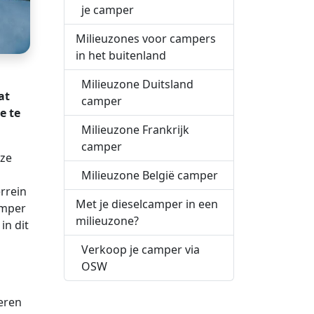
je camper
Milieuzones voor campers
in het buitenland
Milieuzone Duitsland
at
camper
e te
Milieuzone Frankrijk
camper
uze
Milieuzone België camper
rrein
Met je dieselcamper in een
amper
milieuzone?
 in dit
Verkoop je camper via
OSW
teren