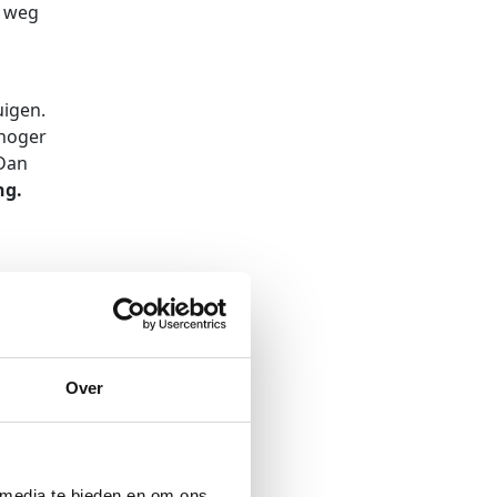
e weg
uigen.
 hoger
 Dan
ng.
welke
re
Over
ent
 media te bieden en om ons