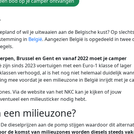
d een bod op je camper ontvangen
r
pland of wil je uitwaaien aan de Belgische kust? Op slecht
bestemming in
België
. Aangezien België is opgedeeld in twee 
egels.
werpen, Brussel en Gent en vanaf 2022 moet je camper
ë zijn sinds 2023 voertuigen met een Euro-1 klasse of lager
lassen verhoogd, al is het nog niet helemaal duidelijk wan
ng mee voordat je een milieuzone in België inrijdt met je c
ones. Via de website van het NKC kan je kijken of jouw
eventueel een milieusticker nodig hebt.
n een milieuzone?
 De dieselprijzen aan de pomp stijgen waardoor dit alternat
or de komst van milieuzones worden diesels steeds vake