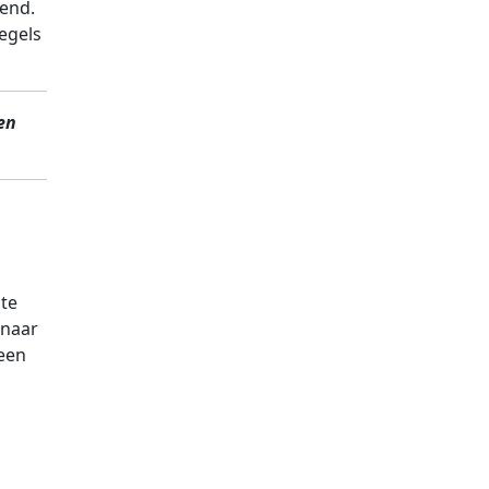
lend.
regels
en
 te
 naar
 een