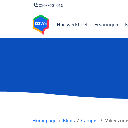
030-7601016
Hoe werkt het
Ervaringen
K
Homepage
Blogs
Camper
Milieuzone