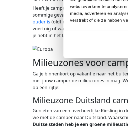
websiteverkeer te analyseren
Heeft je camper een te lage emissieklasse 
media, adverteren en analys
sommige gevallen kan je dan ontheffing op 
verstrekt of die ze hebben v
ouder is
(oldtimer campers krijgen ontheffin
voertuig of wanneer je een camper hebt met 
je hebt in het laatste geval alleen ontheffin
Milieuzones voor camp
Ga je binnenkort op vakantie naar het buiten
met jouw camper de milieuzones in mag. W
op een rijtje:
Milieuzone Duitsland ca
Genieten van een overheerlijke Riesling in d
we met de camper naar Duitsland. Waarschij
Duitse steden heb je een groene milieusti