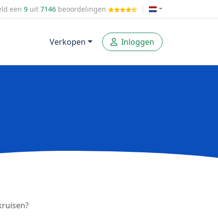
ld een
9
uit
7146
beoordelingen
|
Verkopen
Inloggen
kruisen?