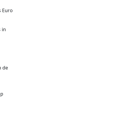
s Euro
 in
n de
op