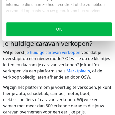
betekent niet dat overnachten gratis is. Vaak mag je
informatie die u aan ze heeft verstrekt of die ze hebben
niet wildkamperen en ben je aangewezen op een
verzameld op basis van uw gebruik van hun services.
camping. Hiervoor betaal je staanplaatskosten. Dit zijn
een paar tientjes per nacht (afhankelijk van het land en
de camping) en is niet veel goedkoper dan bijvoorbeeld
OK
een hotelovernachting.
Je huidige caravan verkopen?
Wil je eerst
je huidige caravan verkopen
voordat je
overstapt op een nieuw model? Of wil je op de kleintjes
letten en daarom je caravan verkopen? Je kunt ‘m
verkopen via een platform zoals
Marktplaats
, of de
verkoop volledig laten afhandelen door OSW.
Wij zijn hét platform om je voertuig te verkopen. Je kunt
hier je auto, schadebak, camper, motor, boot,
elektrische fiets of caravan verkopen. Wij werken
samen met meer dan 500 erkende garages die jouw
caravan overnemen voor een eerlijke prijs.