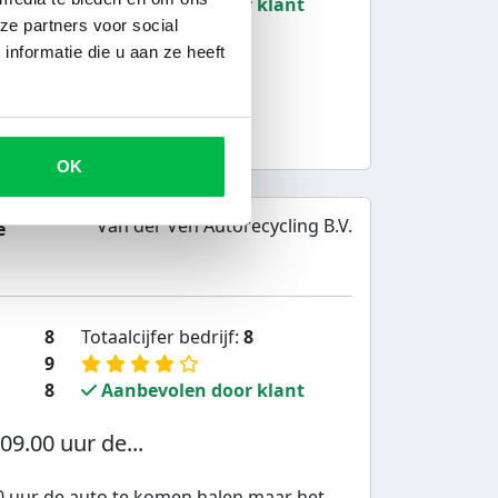
9
Aanbevolen door klant
ze partners voor social
gestaan en...
nformatie die u aan ze heeft
taan en netjes geholpen
OK
Van der Ven Autorecycling B.V.
e
8
Totaalcijfer bedrijf:
8
9
8
Aanbevolen door klant
9.00 uur de...
 uur de auto te komen halen maar het