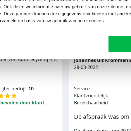
bevolen door klant
Bereikbaarheid
. Ook delen we informatie over uw gebruik van onze site met on
Vriendelijk te woord 
e. Deze partners kunnen deze gegevens combineren met andere i
erzameld op basis van uw gebruik van hun services.
lle afspraken correct
Vriendelijk te woord ges
der Ven Autorecycling B.V.
Johannes uit Krommeni
28-03-2022
ijfer bedrijf:
10
Service
Klantvriendelijk
bevolen door klant
Bereikbaarheid
De afspraak was om 0
De afspraak was om 09.00