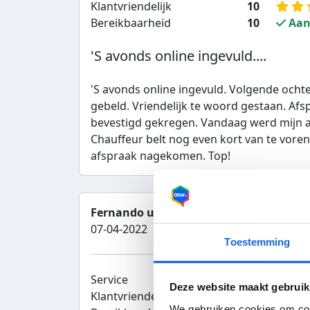
Klantvriendelijk
10
Bereikbaarheid
10
Aan
'S avonds online ingevuld....
'S avonds online ingevuld. Volgende ocht
gebeld. Vriendelijk te woord gestaan. Afs
bevestigd gekregen. Vandaag werd mijn 
Chauffeur belt nog even kort van te voren
afspraak nagekomen. Top!
Van 
Fernando uit Rotterdam
07-04-2022
Toestemming
Service
10
Totaalc
Deze website maakt gebruik
Klantvriendelijk
10
We gebruiken cookies om cont