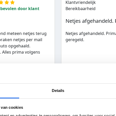
Klantvriendelijk
bevolen door klant
Bereikbaarheid
Netjes afgehandeld. P
end meteen netjes terug
Netjes afgehandeld. Prima
praken netjes per mail
geregeld.
auto opgehaald.
. Alles prima volgens
der Ven Autorecycling B.V.
Jan Pieter uit Borssele
31-03-2022
Details
ijfer bedrijf:
10
Service
 van cookies
Klantvriendelijk
ent en advertenties te personaliseren, om functies voor social