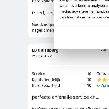
Bereikbaarheid
10
Aan
websiteverkeer te analyseren
Goed, netjes en professioneel...
media, adverteren en analys
verstrekt of die ze hebben v
Goed, netjes en professioneel geholpen. a
nagekomen.
Van 
ED uit Tilburg
29-03-2022
Service
10
Totaalc
Klantvriendelijk
10
Bereikbaarheid
10
Aan
perfecte en snelle service en...
perfecte en snelle service en afhandeling