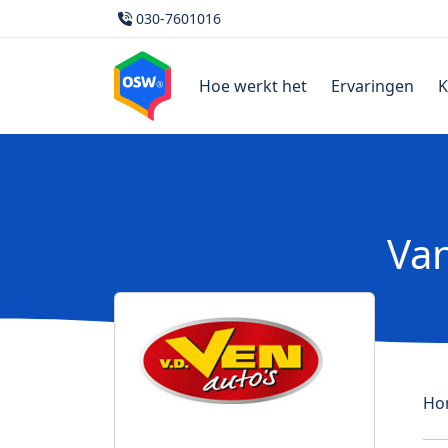
030-7601016
Hoe werkt het
Ervaringen
K
Van
Ho