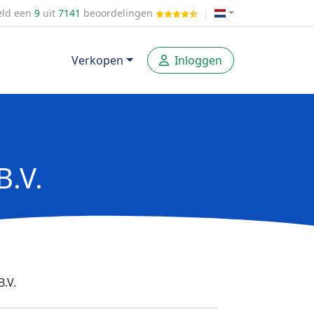
ld een
9
uit
7141
beoordelingen
|
Verkopen
Inloggen
B.V.
.V.