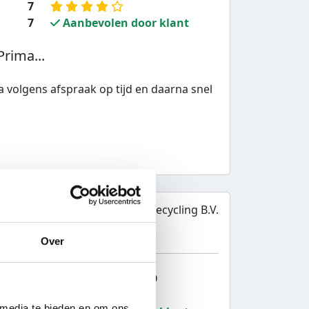
7
7
Aanbevolen door klant
rima...
 volgens afspraak op tijd en daarna snel
Van der Ven Autorecycling B.V.
Over
8
Totaalcijfer bedrijf:
9
8
 media te bieden en om ons