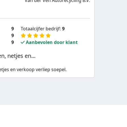
Van der Ven Autorecycling B.V.
9
Totaalcijfer bedrijf:
9
9
9
Aanbevolen door klant
 netjes en...
jes en verkoop verliep soepel.