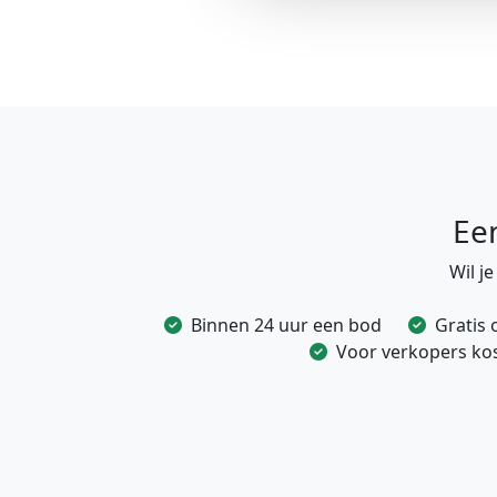
Ee
Wil j
Binnen 24 uur een bod
Gratis 
Voor verkopers kost