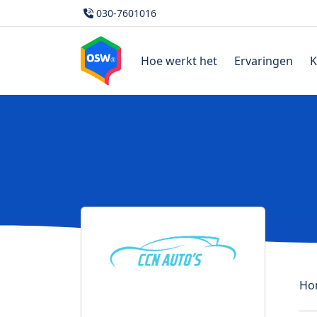
030-7601016
Hoe werkt het
Ervaringen
K
Ho