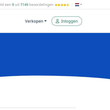
ld een
9
uit
7149
beoordelingen
|
Verkopen
Inloggen