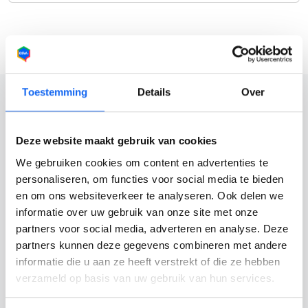
Toestemming
Details
Over
Deze website maakt gebruik van cookies
Eenvoudig en snel je voertuig
We gebruiken cookies om content en advertenties te
verkopen?
personaliseren, om functies voor social media te bieden
Wil je zonder gedoe je auto verkopen? Kies voor OSW
en om ons websiteverkeer te analyseren. Ook delen we
en profiteer van:
informatie over uw gebruik van onze site met onze
partners voor social media, adverteren en analyse. Deze
Binnen 24 uur een bod
partners kunnen deze gegevens combineren met andere
Gratis ophalen, betaling en vrijwaring
informatie die u aan ze heeft verstrekt of die ze hebben
Alleen erkende bedrijven
verzameld op basis van uw gebruik van hun services.
Wij onderhandelen voor jou
Voor verkopers kosteloos en vrijblijvend