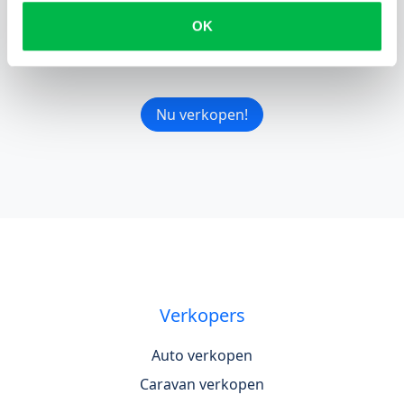
Je kunt het bod vrijblijvend accepteren of
OK
weigeren
Nu verkopen!
Verkopers
Auto verkopen
Caravan verkopen