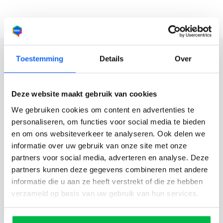
Toestemming
Details
Over
Eenvoudig en snel je voertuig
Deze website maakt gebruik van cookies
verkopen?
We gebruiken cookies om content en advertenties te
personaliseren, om functies voor social media te bieden
Wil je zonder gedoe je auto verkopen? Kies voor OSW
en om ons websiteverkeer te analyseren. Ook delen we
en profiteer van:
informatie over uw gebruik van onze site met onze
partners voor social media, adverteren en analyse. Deze
Binnen 24 uur een bod
partners kunnen deze gegevens combineren met andere
Gratis ophalen, betaling en vrijwaring
informatie die u aan ze heeft verstrekt of die ze hebben
Alleen erkende bedrijven
verzameld op basis van uw gebruik van hun services.
Wij onderhandelen voor jou
Voor verkopers kosteloos en vrijblijvend
Je kunt het bod vrijblijvend accepteren of