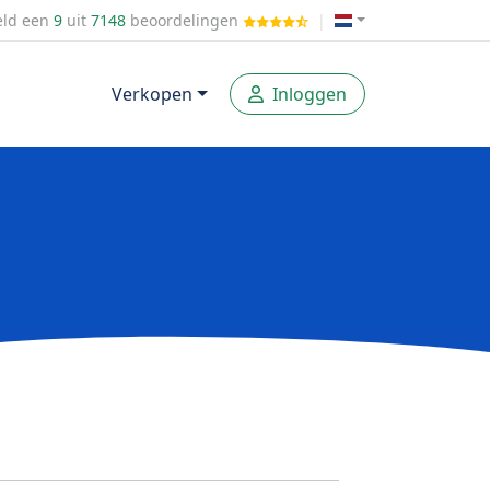
ld een
9
uit
7148
beoordelingen
|
Verkopen
Inloggen