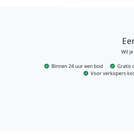
Ee
Wil j
Binnen 24 uur een bod
Gratis 
Voor verkopers kost