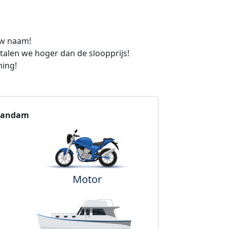
uw naam!
etalen we hoger dan de sloopprijs!
ning!
aandam
Motor