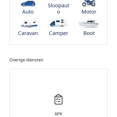
Sloopaut
Auto
o
Motor
Caravan
Camper
Boot
Overige diensten
APK