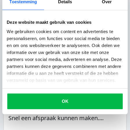
Toestemming
Details
Over
Snel een afspraak kunnen maken....
Snel een afspraak kunnen maken. Ze kwamen de
Deze website maakt gebruik van cookies
motor ophalen en waren heel vriendelijk en relaxt.
De deal was snel afgewikkeld.
We gebruiken cookies om content en advertenties te
personaliseren, om functies voor social media te bieden
en om ons websiteverkeer te analyseren. Ook delen we
informatie over uw gebruik van onze site met onze
PremiumMobility
Ivan uit Ede
partners voor social media, adverteren en analyse. Deze
25-04-2022
partners kunnen deze gegevens combineren met andere
informatie die u aan ze heeft verstrekt of die ze hebben
verzameld op basis van uw gebruik van hun services.
Service
7
Totaalcijfer bedrijf:
7
Klantvriendelijk
7
Bereikbaarheid
7
Aanbevolen door
OK
klant
Snel een afspraak kunnen maken....