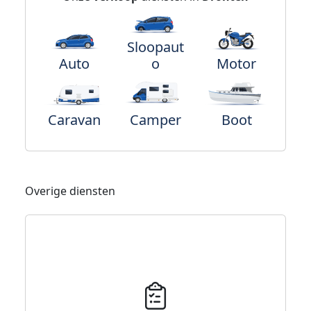
Sloopaut
Auto
o
Motor
Caravan
Camper
Boot
Overige diensten