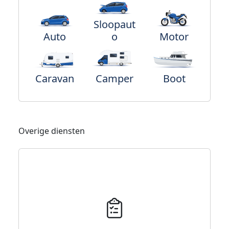
Sloopaut
Auto
o
Motor
Caravan
Camper
Boot
Overige diensten