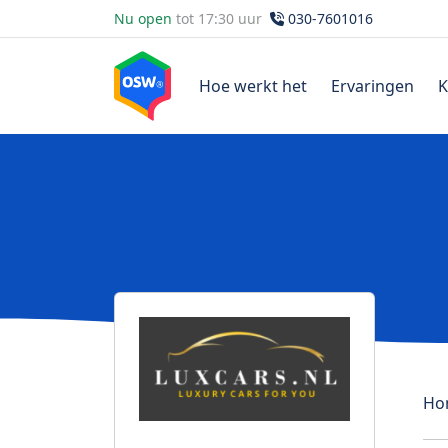
Nu open
tot 17:30 uur
030-7601016
Hoe werkt het
Ervaringen
K
Ho