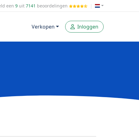
ld een
9
uit
7141
beoordelingen
|
Verkopen
Inloggen