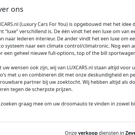
ver ons
CARS.nl (Luxury Cars For You) is opgebouwd met het idee dat
nt “luxe” verschillend is. De één vindt het een luxe om van e
n naar lederen interieur. De ander vindt het een luxe om e
co systeem naar een climate control/climatronic. Nog een an
r een geheel nieuwe full-options, top of the bill sportwage
 uw wensen ook zijn, wij van LUXCARS.nl staan altijd voor u
o’s met u en combineren dit met onze deskundigheid en perf
rouwbare partner bij uw zoektocht. Wij hebben altijd als do
eren tegen de scherpste prijzen.
 zoeken graag mee om uw droomauto te vinden in zowel bin
Onze
verkoop
diensten in
Zev