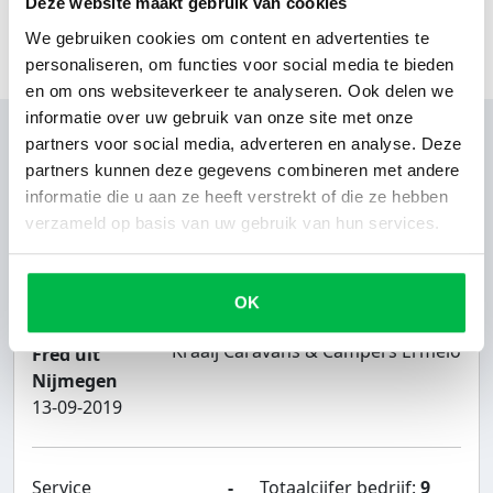
Deze website maakt gebruik van cookies
We gebruiken cookies om content en advertenties te
personaliseren, om functies voor social media te bieden
en om ons websiteverkeer te analyseren. Ook delen we
informatie over uw gebruik van onze site met onze
partners voor social media, adverteren en analyse. Deze
partners kunnen deze gegevens combineren met andere
informatie die u aan ze heeft verstrekt of die ze hebben
Reviews
verzameld op basis van uw gebruik van hun services.
1 beoordelingen
OK
Kraaij Caravans & Campers Ermelo
Fred uit
Nijmegen
13-09-2019
Service
-
Totaalcijfer bedrijf:
9