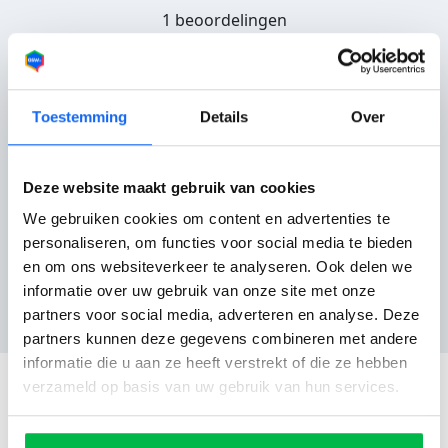
1 beoordelingen
Joris Automotive
K uit Kloosterzande
Toestemming
Details
Over
12-07-2022
Deze website maakt gebruik van cookies
Service
10
Totaalcijfer bedrijf:
10
We gebruiken cookies om content en advertenties te
Klantvriendelijk
10
personaliseren, om functies voor social media te bieden
Bereikbaarheid
10
Aanbevolen door
en om ons websiteverkeer te analyseren. Ook delen we
klant
informatie over uw gebruik van onze site met onze
partners voor social media, adverteren en analyse. Deze
partners kunnen deze gegevens combineren met andere
informatie die u aan ze heeft verstrekt of die ze hebben
verzameld op basis van uw gebruik van hun services.