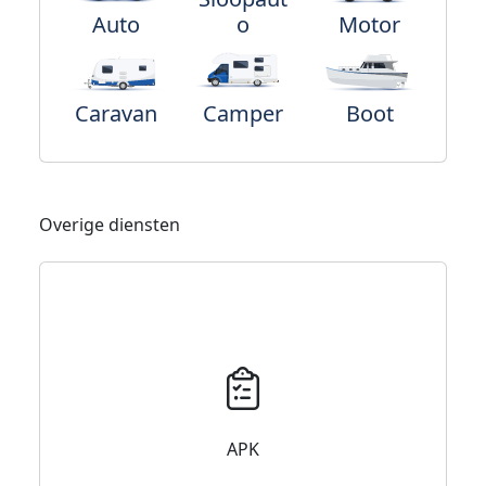
Auto
o
Motor
Caravan
Camper
Boot
Overige diensten
APK