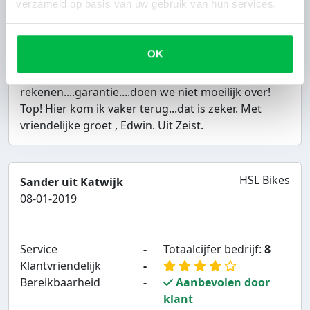
verzameld op basis van uw gebruik van hun services.
van de buurman de intruder aan de praat
gekregen en op naar Vianen. En inderdaad gelijk
geholpen door Jaap , een nieuwe accu werd
OK
geplaatst en twee koffie verder mocht ik weer naar
huis op mijn mooie bike en hoefde niets af te
rekenen....garantie....doen we niet moeilijk over!
Top! Hier kom ik vaker terug...dat is zeker. Met
vriendelijke groet , Edwin. Uit Zeist.
HSL Bikes
Sander uit Katwijk
08-01-2019
Service
-
Totaalcijfer bedrijf:
8
Klantvriendelijk
-
Bereikbaarheid
-
Aanbevolen door
klant