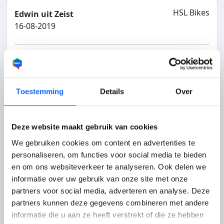
HSL Bikes
Edwin uit Zeist
16-08-2019
Service
-
Totaalcijfer bedrijf:
9
Klantvriendelijk
-
Bereikbaarheid
-
Aanbevolen door
Toestemming
Details
Over
klant
Paar weken geleden bij HSL bikes...
Deze website maakt gebruik van cookies
We gebruiken cookies om content en advertenties te
Paar weken geleden bij HSL bikes een Suzuki
personaliseren, om functies voor social media te bieden
intruder 1500 gekocht. Prima en gezellig
en om ons websiteverkeer te analyseren. Ook delen we
geholpen....voelde mij gelijk thuis en dat vind ik erg
informatie over uw gebruik van onze site met onze
belangrijk. Nou wilde vanmorgen mijn intruder niet
partners voor social media, adverteren en analyse. Deze
meer starten (accu leeg/kapot). Ik belde Jaap (de
partners kunnen deze gegevens combineren met andere
eigenaar van HSL bikes) en ik kon direct langs
informatie die u aan ze heeft verstrekt of die ze hebben
komen en hij ging het oplossen. Dus met behulp