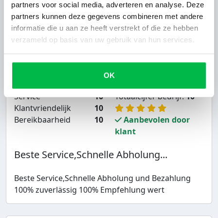
partners voor social media, adverteren en analyse. Deze
partners kunnen deze gegevens combineren met andere
informatie die u aan ze heeft verstrekt of die ze hebben
Autobedrijf John Vorstenbosch
Marta uit
verzameld op basis van uw gebruik van hun services.
Krefeld
30-12-2020
OK
Service
10
Totaalcijfer bedrijf:
10
Klantvriendelijk
10
Bereikbaarheid
10
Aanbevolen door
klant
Beste Service,Schnelle Abholung...
Beste Service,Schnelle Abholung und Bezahlung
100% zuverlässig 100% Empfehlung wert