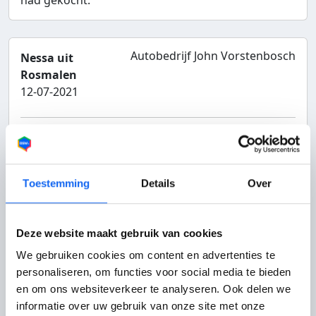
had gekocht.
Autobedrijf John Vorstenbosch
Nessa uit
Rosmalen
12-07-2021
Service
9
Totaalcijfer bedrijf:
9
Klantvriendelijk
9
Bereikbaarheid
9
Aanbevolen door
Toestemming
Details
Over
klant
Prima service na problemen met...
Deze website maakt gebruik van cookies
We gebruiken cookies om content en advertenties te
Prima service na problemen met de auto.
personaliseren, om functies voor social media te bieden
Vakkundig gemaakt en ondanks geen garantie te
en om ons websiteverkeer te analyseren. Ook delen we
hebben afgesloten toch onder de garantie laten
informatie over uw gebruik van onze site met onze
vallen. Vriendelijke mensen en prima uitleg.