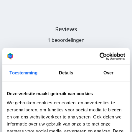
Reviews
1 beoordelingen
Feelders Autodemontage
Susan uit
Nieuwleusen
Toestemming
Details
Over
02-02-2021
Deze website maakt gebruik van cookies
Service
10
Totaalcijfer bedrijf:
10
We gebruiken cookies om content en advertenties te
Klantvriendelijk
10
personaliseren, om functies voor social media te bieden
Bereikbaarheid
10
Aanbevolen door
en om ons websiteverkeer te analyseren. Ook delen we
klant
informatie over uw gebruik van onze site met onze
partners voor social media, adverteren en analyse. Deze