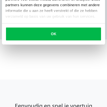
Vriendelijke man, geen gedoe,...
partners kunnen deze gegevens combineren met andere
informatie die u aan ze heeft verstrekt of die ze hebben
Vriendelijke man, geen gedoe, komt zijn afspraken
verzameld op basis van uw gebruik van hun services.
na, gewoon goed geregeld.
OK
Eenvoudig en snel je voertuig