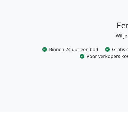
Ee
Wil j
Binnen 24 uur een bod
Gratis 
Voor verkopers kost