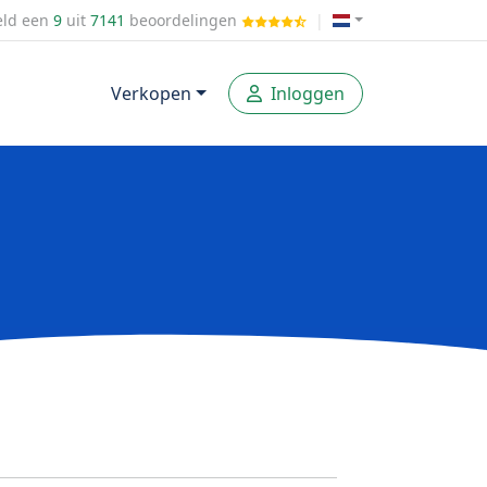
ld een
9
uit
7141
beoordelingen
|
Verkopen
Inloggen