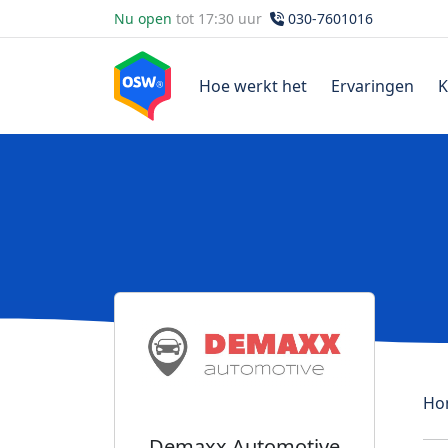
Nu open
tot 17:30 uur
030-7601016
Hoe werkt het
Ervaringen
K
Ho
Demaxx Automotive