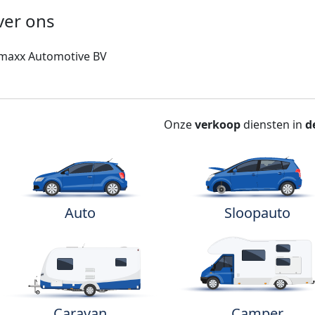
ver ons
maxx Automotive BV
Onze
verkoop
diensten in
d
Auto
Sloopauto
Caravan
Camper