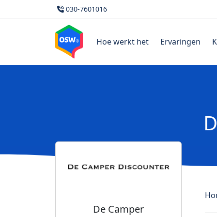
030-7601016
Hoe werkt het
Ervaringen
K
D
Ho
De Camper