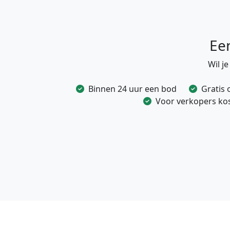
Ee
Wil j
Binnen 24 uur een bod
Gratis 
Voor verkopers kost