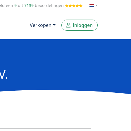
ld een
9
uit
7139
beoordelingen
|
Verkopen
Inloggen
V.