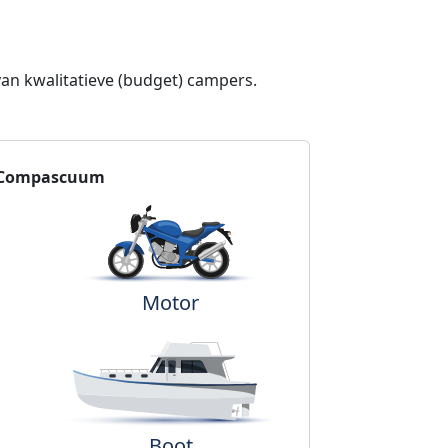
van kwalitatieve (budget) campers.
Compascuum
Motor
Boot