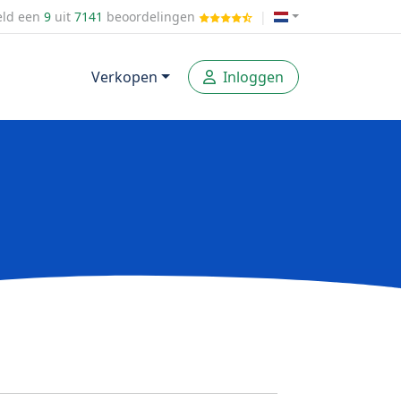
ld een
9
uit
7141
beoordelingen
|
Verkopen
Inloggen