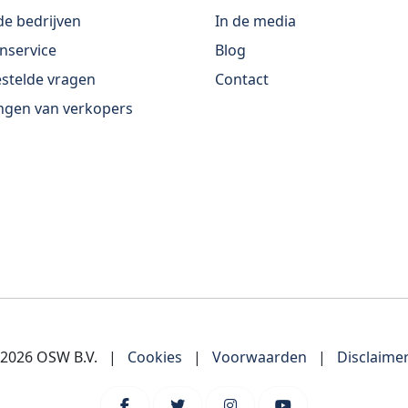
e bedrijven
In de media
nservice
Blog
stelde vragen
Contact
ngen van verkopers
-2026 OSW B.V.
|
Cookies
|
Voorwaarden
|
Disclaime