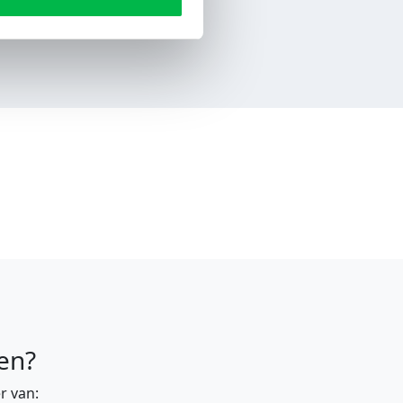
en?
r van: