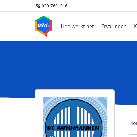
030-7601016
Hoe werkt het
Ervaringen
K
Ho