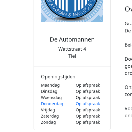
O
Gra
De 
De Automannen
Bei
Wattstraat 4
Tiel
Doo
goe
dro
Openingstijden
Maandag
Op afspraak
Onz
Dinsdag
Op afspraak
zon
Woensdag
Op afspraak
Donderdag
Op afspraak
Voo
Vrijdag
Op afspraak
ond
Zaterdag
Op afspraak
Zondag
Op afspraak