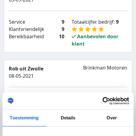
Service
9
Totaalcijfer bedrijf:
9
Klantvriendelijk
9
Bereikbaarheid
10
Aanbevolen door
klant
Brinkman Motoren
Rob uit Zwolle
08-05-2021
Service
7
Totaalcijfer bedrijf:
7
Klantvriendelijk
7
Bereikbaarheid
7
Aanbevolen door
Toestemming
Details
Over
klant
Mijn motor BMW ingeruild en...