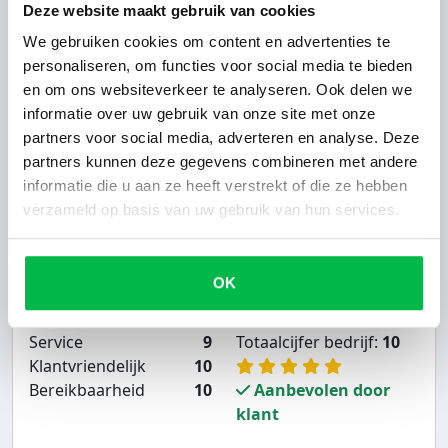
Deze website maakt gebruik van cookies
Mijn motor BMW ingeruild en andere BMW
We gebruiken cookies om content en advertenties te
gekocht bij Gerrie, zeer fijn zaken doen. Heldere
personaliseren, om functies voor social media te bieden
communicatie, goede prijs / Kwaliteit, doet wat hij
en om ons websiteverkeer te analyseren. Ook delen we
zegt. Kom hier zeker weer terug en kan Brinkman
informatie over uw gebruik van onze site met onze
motoren een ieder aanbevelen. Nu genieten van de
partners voor social media, adverteren en analyse. Deze
komende vele KM.
partners kunnen deze gegevens combineren met andere
informatie die u aan ze heeft verstrekt of die ze hebben
verzameld op basis van uw gebruik van hun services.
Brinkman Motoren
B uit Nw Schoonebeek
18-10-2020
OK
Service
9
Totaalcijfer bedrijf:
10
Klantvriendelijk
10
Bereikbaarheid
10
Aanbevolen door
klant