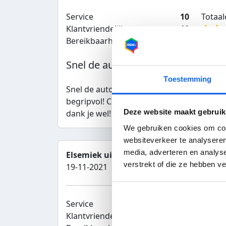
Service
10
Totaalc
Klantvriendelijk
10
Bereikbaarheid
10
Aan
Snel de auto verkocht tegen een...
Toestemming
Snel de auto verkocht tegen een redelijke
begripvol! Communicatie was goed en duide
Deze website maakt gebruik
dank je wel!
We gebruiken cookies om cont
websiteverkeer te analyseren
media, adverteren en analys
Elsemiek uit Deventer
verstrekt of die ze hebben v
19-11-2021
Service
10
Totaalc
Klantvriendelijk
10