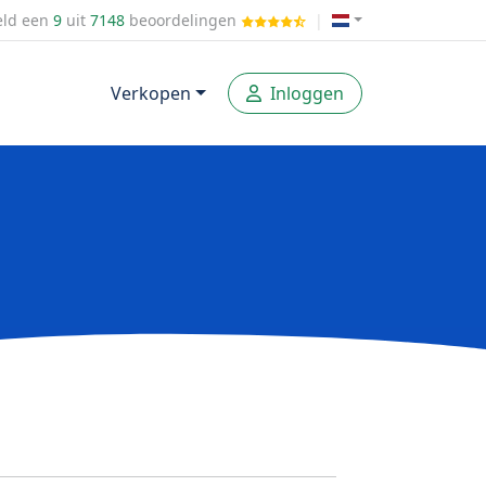
ld een
9
uit
7148
beoordelingen
|
Verkopen
Inloggen