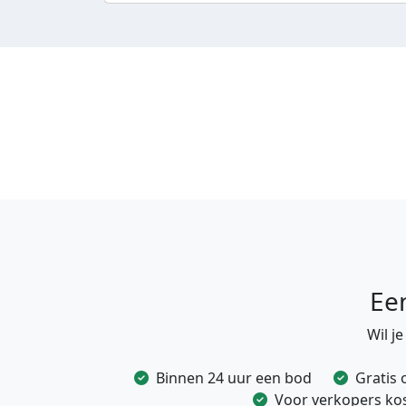
Ee
Wil j
Binnen 24 uur een bod
Gratis 
Voor verkopers kost