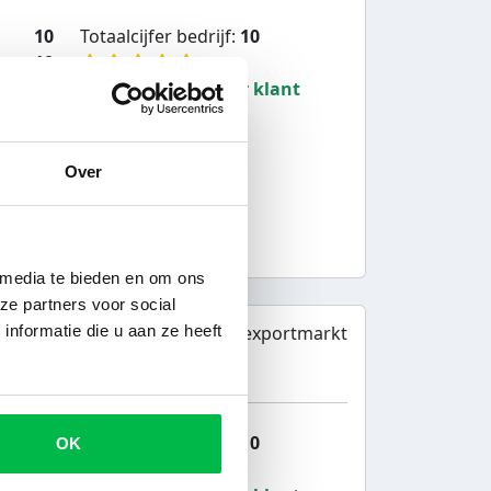
10
Totaalcijfer bedrijf:
10
10
10
Aanbevolen door klant
Over
 media te bieden en om ons
ze partners voor social
Autoexportmarkt
nformatie die u aan ze heeft
t
10
Totaalcijfer bedrijf:
10
OK
10