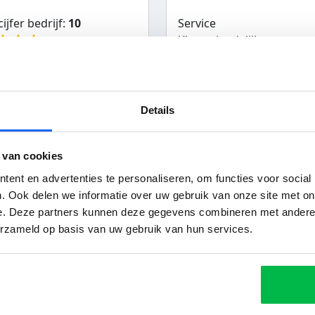
ijfer bedrijf:
10
Service
Klantvriendelijk
bevolen door klant
Bereikbaarheid
Details
 prijs en ook gelukkig erg
lijk. Fijne afhandeling,
 van cookies
ent en advertenties te personaliseren, om functies voor social
. Ook delen we informatie over uw gebruik van onze site met on
Autoexportmarkt
e. Deze partners kunnen deze gegevens combineren met andere i
Veronique uit Zandvoor
erzameld op basis van uw gebruik van hun services.
29-06-2021
ijfer bedrijf:
8
Service
Klantvriendelijk