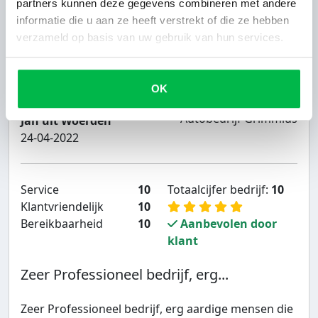
partners kunnen deze gegevens combineren met andere
Autobedrijf Grimmius heeft een prima prijs
informatie die u aan ze heeft verstrekt of die ze hebben
geboden voor de auto. Ook de communicatie,
verzameld op basis van uw gebruik van hun services.
betaling en het ophalen van de auto ging op
rolletjes. Niks anders dan goede ervaringen.
OK
Autobedrijf Grimmius
Jan uit Woerden
24-04-2022
Service
10
Totaalcijfer bedrijf:
10
Klantvriendelijk
10
Bereikbaarheid
10
Aanbevolen door
klant
Zeer Professioneel bedrijf, erg...
Zeer Professioneel bedrijf, erg aardige mensen die