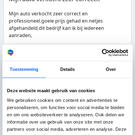
Mijn auto verkocht zeer correct en
professioneel.goeie prijs gehad en netjes
afgehandeld.dit bedrijf kan ik bij iedereen
aanraden,
Autobedrijf Grimmius
Munif uit Eindhoven
24-06-2022
Toestemming
Details
Over
Service
10
Totaalcijfer bedrijf:
10
Deze website maakt gebruik van cookies
Klantvriendelijk
10
We gebruiken cookies om content en advertenties te
Bereikbaarheid
10
Aanbevolen door
personaliseren, om functies voor social media te bieden
klant
en om ons websiteverkeer te analyseren. Ook delen we
informatie over uw gebruik van onze site met onze
Autobedrijf Grimmius heeft een...
partners voor social media, adverteren en analyse. Deze