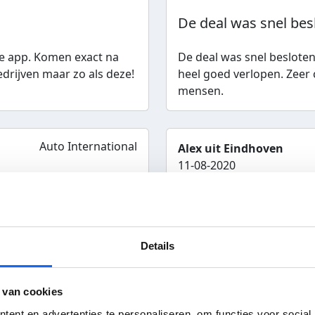
De deal was snel besl
 de app. Komen exact na
De deal was snel besloten
drijven maar zo als deze!
heel goed verlopen. Zeer
mensen.
Auto International
Alex uit Eindhoven
11-08-2020
ijfer bedrijf:
8
Service
Klantvriendelijk
Details
bevolen door klant
Bereikbaarheid
Ik was tevreden bij de
 van cookies
ent en advertenties te personaliseren, om functies voor social