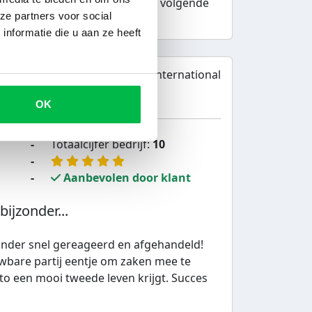
elle afhandeling.ik hoop dat de volgende
ze partners voor social
nformatie die u aan ze heeft
Auto International
OK
-
Totaalcijfer bedrijf:
10
-
-
Aanbevolen door klant
bijzonder...
zonder snel gereageerd en afgehandeld!
uwbare partij eentje om zaken mee te
to een mooi tweede leven krijgt. Succes