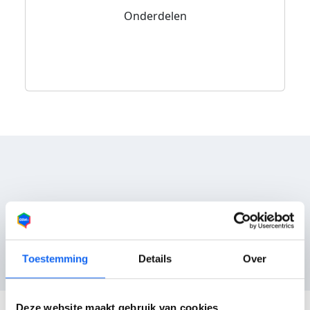
Onderdelen
Reviews
Nog geen reviews
Toestemming
Details
Over
Deze website maakt gebruik van cookies