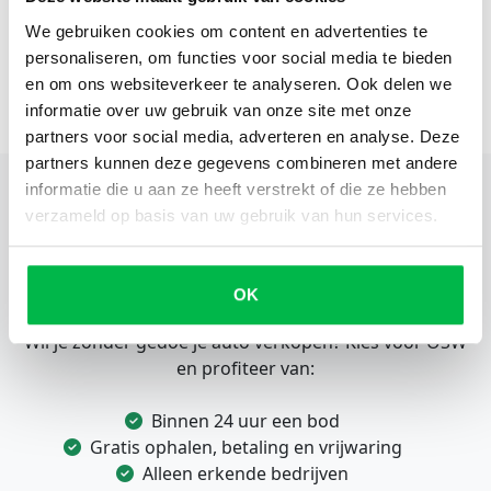
We gebruiken cookies om content en advertenties te
personaliseren, om functies voor social media te bieden
en om ons websiteverkeer te analyseren. Ook delen we
informatie over uw gebruik van onze site met onze
partners voor social media, adverteren en analyse. Deze
partners kunnen deze gegevens combineren met andere
informatie die u aan ze heeft verstrekt of die ze hebben
verzameld op basis van uw gebruik van hun services.
Eenvoudig en snel je voertuig
OK
verkopen?
Wil je zonder gedoe je auto verkopen? Kies voor OSW
en profiteer van:
Binnen 24 uur een bod
Gratis ophalen, betaling en vrijwaring
Alleen erkende bedrijven