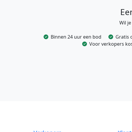
Ee
Wil j
Binnen 24 uur een bod
Gratis 
Voor verkopers kost