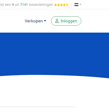
ld een
9
uit
7141
beoordelingen
|
Verkopen
Inloggen