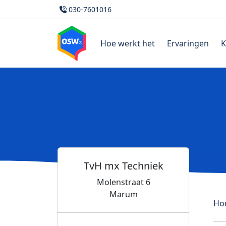
030-7601016
Hoe werkt het
Ervaringen
K
TvH mx Techniek
Molenstraat 6
Marum
Ho