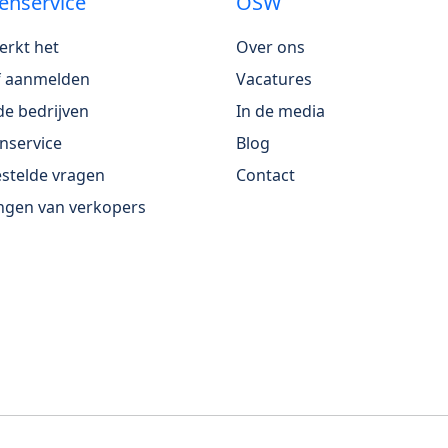
enservice
OSW
erkt het
Over ons
jf aanmelden
Vacatures
e bedrijven
In de media
nservice
Blog
stelde vragen
Contact
ngen van verkopers