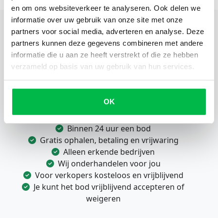
en om ons websiteverkeer te analyseren. Ook delen we
informatie over uw gebruik van onze site met onze
partners voor social media, adverteren en analyse. Deze
partners kunnen deze gegevens combineren met andere
informatie die u aan ze heeft verstrekt of die ze hebben
Eenvoudig en snel je voertuig
verzameld op basis van uw gebruik van hun services.
verkopen?
Wil je zonder gedoe je auto verkopen? Kies voor OSW
OK
en profiteer van:
Binnen 24 uur een bod
Gratis ophalen, betaling en vrijwaring
Alleen erkende bedrijven
Wij onderhandelen voor jou
Voor verkopers kosteloos en vrijblijvend
Je kunt het bod vrijblijvend accepteren of
weigeren