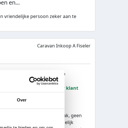
en en...
n vriendelijke persoon zeker aan te
Caravan Inkoop A Fiseler
9
Totaalcijfer bedrijf:
9
9
10
Aanbevolen door klant
Over
Arnold...
d Fiseler. Alles volgens afspraak, geen
n de prijf af te doen. Kreeg gelijk
 media te bieden en om ons