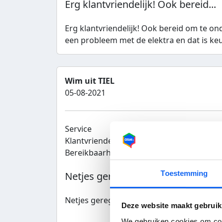
Erg klantvriendelijk! Ook bereid...
Erg klantvriendelijk! Ook bereid om te 
een probleem met de elektra en dat is keu
Wim uit TIEL
05-08-2021
Service
7
Totaalc
Klantvriendelijk
7
Bereikbaarheid
7
Aan
Toestemming
Netjes geregeld
Netjes geregeld
Deze website maakt gebruik
We gebruiken cookies om cont