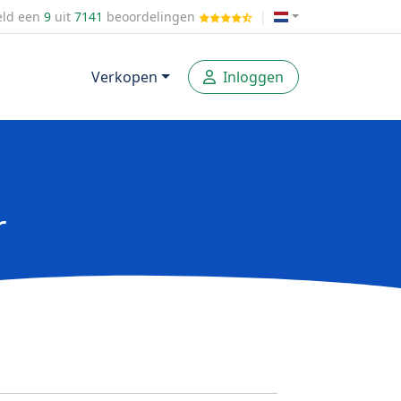
ld een
9
uit
7141
beoordelingen
|
Verkopen
Inloggen
r