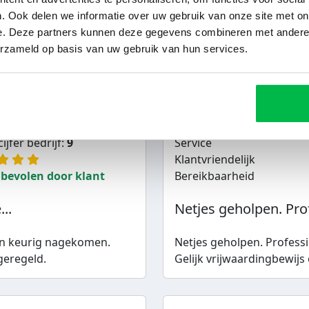
betaald en direct vrijwari
. Ook delen we informatie over uw gebruik van onze site met on
hem zaken te doen Gewoon 
e. Deze partners kunnen deze gegevens combineren met andere i
erzameld op basis van uw gebruik van hun services.
Caravan Inkoop A Fiseler
Anton uit Klundert
06-07-2020
ijfer bedrijf:
9
Service
Klantvriendelijk
bevolen door klant
Bereikbaarheid
..
Netjes geholpen. Prof
n keurig nagekomen.
Netjes geholpen. Professi
geregeld.
Gelijk vrijwaardingbewijs