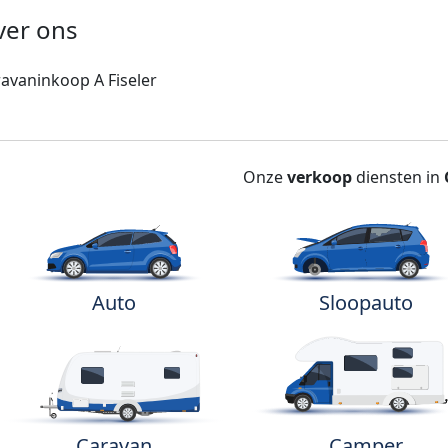
ver ons
avaninkoop A Fiseler
Onze
verkoop
diensten in
Auto
Sloopauto
Caravan
Camper