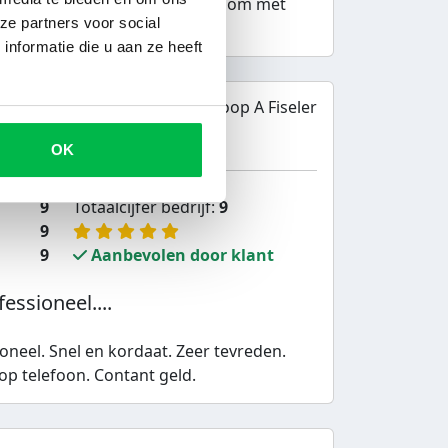
ngsbewijs via de mail. Heel fijn om met
ze partners voor social
eerlijk en duidelijk.
nformatie die u aan ze heeft
Caravan Inkoop A Fiseler
OK
9
Totaalcijfer bedrijf:
9
9
9
Aanbevolen door klant
essioneel....
oneel. Snel en kordaat. Zeer tevreden.
 op telefoon. Contant geld.