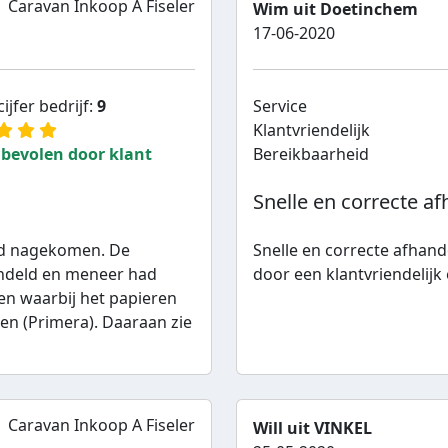
Caravan Inkoop A Fiseler
Wim uit Doetinchem
17-06-2020
ijfer bedrijf:
9
Service
Klantvriendelijk
bevolen door klant
Bereikbaarheid
Snelle en correcte af
rd nagekomen. De
Snelle en correcte afhand
andeld en meneer had
door een klantvriendelijk 
en waarbij het papieren
en (Primera). Daaraan zie
Caravan Inkoop A Fiseler
Will uit VINKEL