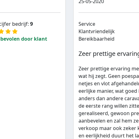
25-05-2020
ijfer bedrijf:
9
Service
Klantvriendelijk
bevolen door klant
Bereikbaarheid
Zeer prettige ervaring
Zeer prettige ervaring met 
wat hij zegt. Geen poesp
netjes en vlot afgehande
eerlijke manier, wat goed
anders dan andere carava
de eerste rang willen zitt
gerealiseerd, gewoon pre
aanbevelen en zal hem ze
verkoop maar ook zeker k
en eerlijkheid duurt het la