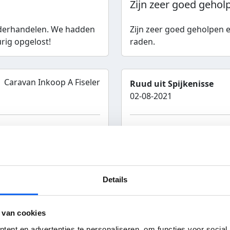
Zijn zeer goed geholp
onderhandelen. We hadden
Zijn zeer goed geholpen e
rig opgelost!
raden.
Caravan Inkoop A Fiseler
Ruud uit Spijkenisse
02-08-2021
ijfer bedrijf:
7
Service
Klantvriendelijk
bevolen door klant
Bereikbaarheid
Details
Wat een fijne man is 
Wat een fijne man is Arnol
 van cookies
gezeur om toch nog iets va
ent en advertenties te personaliseren, om functies voor social