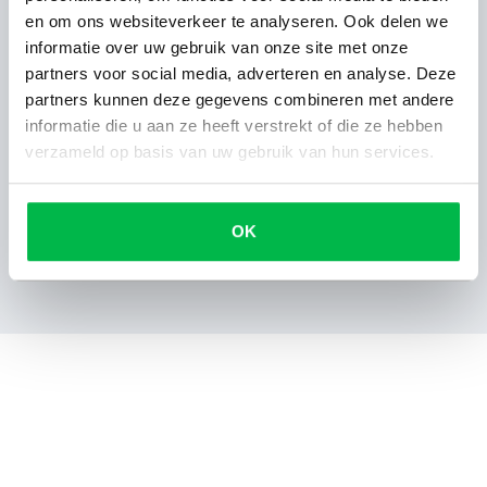
en om ons websiteverkeer te analyseren. Ook delen we
informatie over uw gebruik van onze site met onze
Service
10
Totaalcijfer bedrijf:
10
partners voor social media, adverteren en analyse. Deze
Klantvriendelijk
10
partners kunnen deze gegevens combineren met andere
Bereikbaarheid
10
Aanbevolen door
informatie die u aan ze heeft verstrekt of die ze hebben
klant
verzameld op basis van uw gebruik van hun services.
Erg goed geholpen Fijne mensen
OK
Erg goed geholpen Fijne mensen