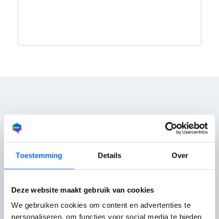
Reviews
1 beoordelingen
Toestemming
Details
Over
Autodemontagebedrijf W. de Laat
Keed uit
Deze website maakt gebruik van cookies
Nuland
We gebruiken cookies om content en advertenties te
18-07-2022
personaliseren, om functies voor social media te bieden