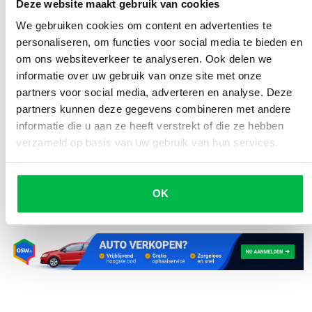
Deze website maakt gebruik van cookies
Bladeren op de weg
We gebruiken cookies om content en advertenties te
personaliseren, om functies voor social media te bieden en
Mist
om ons websiteverkeer te analyseren. Ook delen we
Vorst
informatie over uw gebruik van onze site met onze
partners voor social media, adverteren en analyse. Deze
Vroeger en langer donker
partners kunnen deze gegevens combineren met andere
informatie die u aan ze heeft verstrekt of die ze hebben
verzameld op basis van uw gebruik van hun services.
Geplaatst door
Delen
Denise Meijer
OK