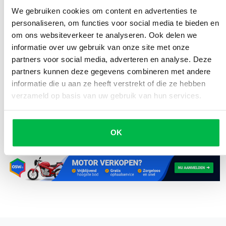
Check, check, dubbelcheck
We gebruiken cookies om content en advertenties te
Plan de route
personaliseren, om functies voor social media te bieden en
om ons websiteverkeer te analyseren. Ook delen we
Plan pauzes in
informatie over uw gebruik van onze site met onze
partners voor social media, adverteren en analyse. Deze
Bagage
partners kunnen deze gegevens combineren met andere
informatie die u aan ze heeft verstrekt of die ze hebben
verzameld op basis van uw gebruik van hun services.
Geplaatst door
Delen
Denise Meijer
OK