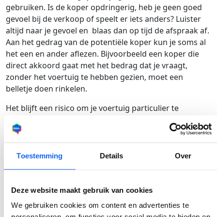
gebruiken. Is de koper opdringerig, heb je geen goed
gevoel bij de verkoop of speelt er iets anders? Luister
altijd naar je gevoel en blaas dan op tijd de afspraak af.
Aan het gedrag van de potentiële koper kun je soms al
het een en ander aflezen. Bijvoorbeeld een koper die
direct akkoord gaat met het bedrag dat je vraagt,
zonder het voertuig te hebben gezien, moet een
belletje doen rinkelen.
Het blijft een risico om je voertuig particulier te
verkopen. Naast de bovengenoemde gevaren kan het
ook zijn dat je te maken krijgt met nepgeld of neppe
banktransacties. Dit is nooit het geval als je je voertuig
verkoopt aan een RDW-erkend bedrijf. Wil je je voertuig
Toestemming
Details
Over
verkopen zonder risico’s en met zo min mogelijk
moeite? Daarbij ook nog eens de garantie dat er niet
meer wordt onderhandeld over de prijs aan de deur?
Deze website maakt gebruik van cookies
Kies dan voor
OSW
!
We gebruiken cookies om content en advertenties te
personaliseren, om functies voor social media te bieden en