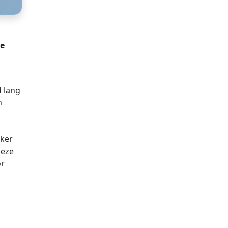
te
d lang
n
nker
deze
or