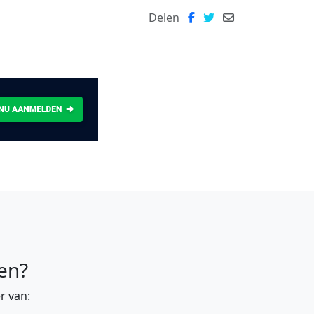
Delen
en?
r van: