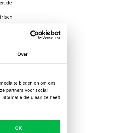
r, de
trisch
voor
oude
elgië
Over
 maar
 dat
 media te bieden en om ons
ze partners voor social
nformatie die u aan ze heeft
auto
le
er zit
OK