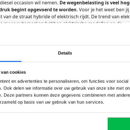
je diesel occasion wil nemen.
De wegenbelasting is veel hoge
le druk begint opgevoerd te worden
. Voor je het weet ben jij
 van de straat hybride of elektrisch rijdt. De trend van elek
eds meer automerken hebben elektrische modellen en de
ok wordt er door het kabinet en de EU steeds meer aan het
e toekomst alleen maar meer worden gezien de plannen die 
ij aan steden die milieuzones ingevoerd hebben waardoor 
en. Deze regels worden om de paar jaar aangescherpt. In B
Details
e binnensteden niet meer met een dieselauto ouder dan
niet meer met een diesel ouder dan 2017. Dat werkt alleen
 groot dat Nederland hier ook naartoe gaat. Op welk termijn
 van cookies
ent en advertenties te personaliseren, om functies voor social
. Ook delen we informatie over uw gebruik van onze site met on
aar slecht
e. Deze partners kunnen deze gegevens combineren met andere i
erzameld op basis van uw gebruik van hun services.
en 90 gestimuleerd werd. Diesel stoot minder CO2 uit dan
g van de aarde waardoor men kan stellen dat een benzine
esel. Dat kan een tegenargument zijn zodra je in een socia
daagse techniek voor de dieselmotor is enorm verbeterd en 