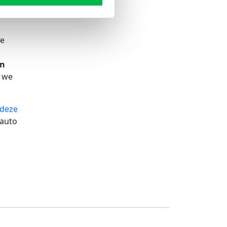
niet
te
en
t we
deze
 auto