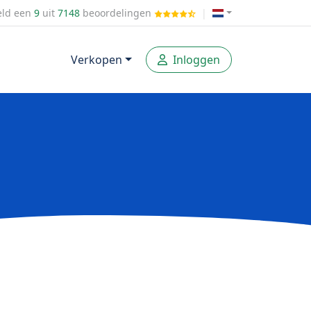
ld een
9
uit
7148
beoordelingen
|
Verkopen
Inloggen