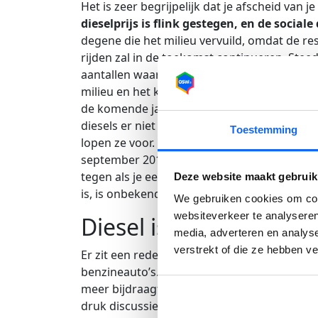
Het is zeer begrijpelijk dat je afscheid van 
dieselprijs is flink gestegen, en de socia
degene die het milieu vervuild, omdat de rest
rijden zal in de toekomst continueren. Ste
aantallen waaruit men kan kiezen groeit. O
milieu en het klimaat gedacht. Dit zal in d
de komende jaren klaar liggen. Denk hierb
diesels er niet meer mogen rijden of parker
Toestemming
lopen ze voor. Daar kun je vanaf 2025 in d
september 2014 rijden. Vanaf 2027 kan dat 
tegen als je een dieselauto hebt. De kans is
Deze website maakt gebruik
is, is onbekend.
We gebruiken cookies om cont
websiteverkeer te analyseren
Diesel is niet alleen m
media, adverteren en analys
verstrekt of die ze hebben v
Er zit een reden achter dat diesel in de jar
benzineauto’s. CO2 stimuleert de opwarmin
meer bijdraagt aan de opwarming dan een di
druk discussie terecht raakt. Ook de heden