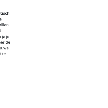
tisch
e
illen
t
je je
eer de
ieuwe
t te