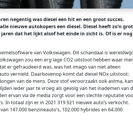
aren negentig was diesel een hit en een groot succes.
le nieuwe autokopers een diesel. Diesel heeft zo’n gro
ren dat het lijkt alsof het einde in zicht is. Of is er nog
joemelsoftware van Volkswagen. Dit schandaal is wereldwij
Volkswagen zou een erg lage CO2 uitstoot hebben waar me
dat er gefraudeerd was, was het imago van niet alleen
auto vernield. Daarbovenop komt dat diesel NOx uitstoot;
de longen van de mens. Deze stof veroorzaakt ook astma, ka
lijden ieder jaar te vroeg als gevolg van het inademen van 
en ervan via de media zorgt voor een slechte reputatie vo
ers. In totaal zijn er in 2021 319.921 nieuwe auto’s verkocht.
e van 147.000 benzineauto’s, 102.000 hybrides en 64.000