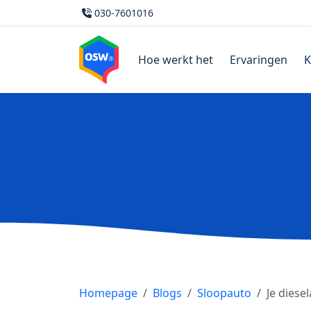
030-7601016
Hoe werkt het
Ervaringen
K
Homepage
Blogs
Sloopauto
Je diese