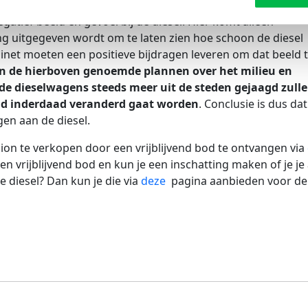
 is aan de uitstoot bij benzine. Toch zullen deze twee feiten 
ief beeld en gevoel bij de diesel. Hier komt alleen
ng uitgegeven wordt om te laten zien hoe schoon de diesel
inet moeten een positieve bijdragen leveren om dat beeld 
n de hierboven genoemde plannen over het milieu en
 de dieselwagens steeds meer uit de steden gejaagd zull
eeld inderdaad veranderd gaat worden
. Conclusie is dus da
gen aan de diesel.
ion te verkopen door een vrijblijvend bod te ontvangen via
n vrijblijvend bod en kun je een inschatting maken of je je
 diesel? Dan kun je die via
deze
pagina aanbieden voor de