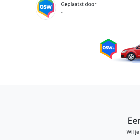
Geplaatst door
-
Ee
Wil j