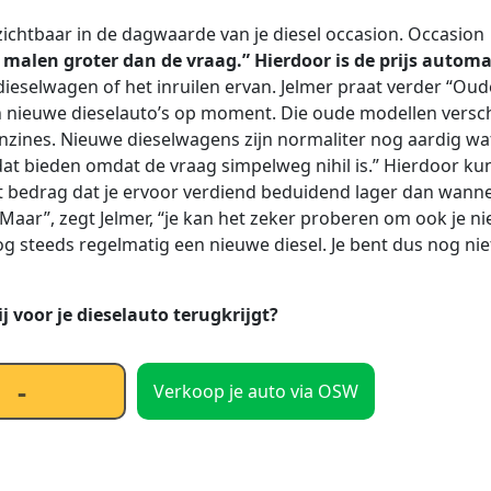
ichtbaar in de dagwaarde van je diesel occasion. Occasion
 malen groter dan de vraag.” Hierdoor is de prijs automa
 dieselwagen of het inruilen ervan. Jelmer praat verder “Oud
an nieuwe dieselauto’s op moment. Die oude modellen versch
nzines. Nieuwe dieselwagens zijn normaliter nog aardig wa
t bieden omdat de vraag simpelweg nihil is.” Hierdoor kun 
t bedrag dat je ervoor verdiend beduidend lager dan wann
Maar”, zegt Jelmer, “je kan het zeker proberen om ook je n
og steeds regelmatig een nieuwe diesel. Je bent dus nog nie
j voor je dieselauto terugkrijgt?
Verkoop je auto via OSW