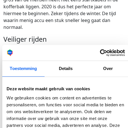
kofferbak liggen. 2020 is dus het perfecte jaar om
hiermee te beginnen. Zeker tijdens de winter. De tijd
waarin menig accu een stuk sneller leeg gaat dan
normaal.
Veiliger rijden
Dit is denk ik wel het goede auto-voornemen nummer
een. Veiliger autorijden. We maken ons nog allemaal te
vaak schuldig aan (kleine) verkeersovertredingen die in
Toestemming
Details
Over
de eerste instantie ongevaarlijk lijken, maar dikwijls de
veroorzaker zijn van ernstige auto-ongelukken. Dus we
gaan niet meer kleven, niet meer te snel rijden en ook
Deze website maakt gebruik van cookies
niet stiekem meer door rood. Zo komen we ook dit jaar
allemaal weer heelhuids thuis.
We gebruiken cookies om content en advertenties te
personaliseren, om functies voor social media te bieden en
Wat zijn jouw goede auto-voornemens komend jaar?
om ons websiteverkeer te analyseren. Ook delen we
informatie over uw gebruik van onze site met onze
partners voor social media, adverteren en analyse. Deze