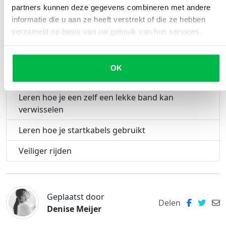
Inhoudsopgave
partners kunnen deze gegevens combineren met andere
informatie die u aan ze heeft verstrekt of die ze hebben
verzameld op basis van uw gebruik van hun services.
Goede voornemens voor de automobilist
Het oliepeil regelmatig checken en verversen
OK
De banden beter onderhouden
Leren hoe je een zelf een lekke band kan
verwisselen
Leren hoe je startkabels gebruikt
Veiliger rijden
Geplaatst door
Delen
Denise Meijer