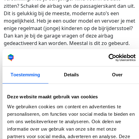
zitten? Schakel de airbag van de passagierskant dan uit.
Dit is gelukkig bij de meeste, moderne auto’s een
mogelijkheid. Heb je een ouder model en vervoer je met
enige regelmaat (jonge) kinderen op de bijrijdersstoel?
Dan kan je bij de garage vragen of deze airbag
gedeactiveerd kan worden. Meestal is dit zo gebeurd.
Kinderzitjes
Je airbag uitschakelen is zelfs verplicht als je een baby in
een Maxi-Cosi, op de bijrijdersstoel wil installeren. Ook
Toestemming
Details
Over
dit heeft een reden, want als de airbag uitklapt wordt
de baby met volle kracht tegen de rugleuning van de
bijrijdersstoel gelanceerd. Met alle gevolgen van dien.
Deze website maakt gebruik van cookies
Kan je de airbag aan passagierskant niet uitschakelen?
We gebruiken cookies om content en advertenties te
Vervoer je kind in een kinderzitje dan bij voorkeur op de
personaliseren, om functies voor social media te bieden en
achterbank.
om ons websiteverkeer te analyseren. Ook delen we
informatie over uw gebruik van onze site met onze
partners voor social media, adverteren en analyse. Deze