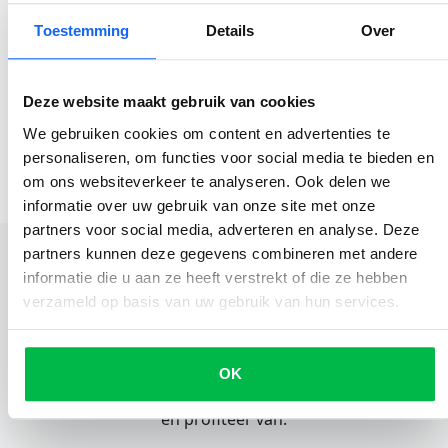
Geplaatst door
Delen
Gijs Heinen
Toestemming
Details
Over
Deze website maakt gebruik van cookies
We gebruiken cookies om content en advertenties te
personaliseren, om functies voor social media te bieden en
om ons websiteverkeer te analyseren. Ook delen we
informatie over uw gebruik van onze site met onze
partners voor social media, adverteren en analyse. Deze
partners kunnen deze gegevens combineren met andere
informatie die u aan ze heeft verstrekt of die ze hebben
verzameld op basis van uw gebruik van hun services.
Eenvoudig en snel je voertuig
verkopen?
OK
Wil je zonder gedoe je auto verkopen? Kies voor OSW
en profiteer van: