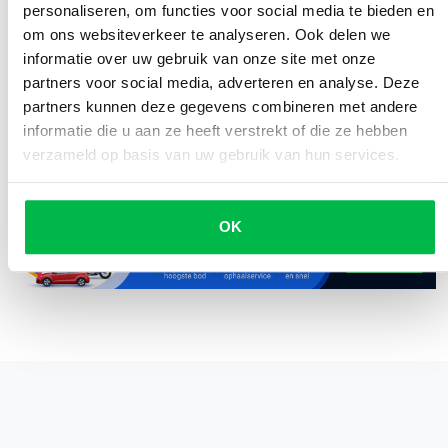
alcoholpercentage?
personaliseren, om functies voor social media te bieden en
om ons websiteverkeer te analyseren. Ook delen we
Waarom zijn deze hoeveelheden vastgesteld?
informatie over uw gebruik van onze site met onze
partners voor social media, adverteren en analyse. Deze
partners kunnen deze gegevens combineren met andere
informatie die u aan ze heeft verstrekt of die ze hebben
Geplaatst door
Delen
verzameld op basis van uw gebruik van hun services.
Denise Meijer
OK