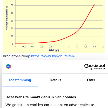
Bron afbeelding:
https://www.swov.nl/feiten-
cijfers/factsheet/rijden-onder-invloed-van-alcohol
Toestemming
Details
Over
Inhoudsopgave
Een wezenlijk gevaar voor de verkeersveiligheid
Deze website maakt gebruik van cookies
Hoe zit het met het wettelijk toegestane
We gebruiken cookies om content en advertenties te