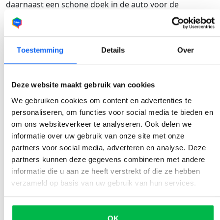
daarnaast een schone doek in de auto voor de
binnenkant van de ruiten. Strepen op je autoruit
belemmeren het zicht extra, zeker als de zon laagstaat.
Installeer een zonneklep op je auto.
Sommige auto’s
Toestemming
Details
Over
hebben al een zonneklep op de vooruit, maar dit geldt
niet voor ieder model. Gelukkig kan je zonnekleppen
ook zelf kopen en (laten) installeren. Het is wellicht niet
Deze website maakt gebruik van cookies
het mooiste gezicht, maar het is wel effectief als het
We gebruiken cookies om content en advertenties te
aankomt op de zichtbaarheid in je auto.
personaliseren, om functies voor social media te bieden en
om ons websiteverkeer te analyseren. Ook delen we
informatie over uw gebruik van onze site met onze
Inhoudsopgave
partners voor social media, adverteren en analyse. Deze
partners kunnen deze gegevens combineren met andere
informatie die u aan ze heeft verstrekt of die ze hebben
De beste zonnebril voor in de auto
verzameld op basis van uw gebruik van hun services.
Glaskleur en filtercategorie
Drivewear-glas
OK